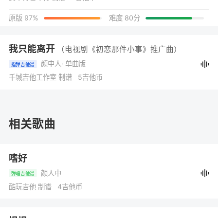
原版 97%
难度 80分
我只能离开
（电视剧《初恋那件小事》推广曲）
颜中人
· 单曲版
指弹吉他谱
千城吉他工作室 制谱 5吉他币
相关歌曲
嗜好
颜人中
弹唱吉他谱
酷玩吉他 制谱 4吉他币