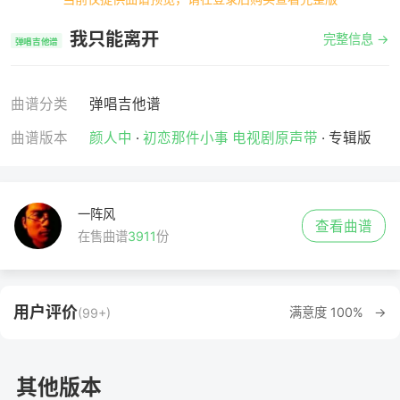
我只能离开
完整信息 →
弹唱吉他谱
曲谱分类
弹唱吉他谱
曲谱版本
颜人中
·
初恋那件小事 电视剧原声带
· 专辑版
一阵风
查看曲谱
在售曲谱
3911
份
用户评价
满意度 100% →
(99+)
其他版本