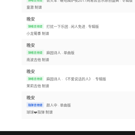
丢火车
· 硬地围炉夜2017网易云音乐原创盛典
· 专辑版
弹唱吉他谱
童澈
制谱
晚安
打扰一下乐团
· 闲人免进
· 专辑版
弹唱吉他谱
小龙蜀黍
制谱
晚安
麻园诗人
· 单曲版
弹唱吉他谱
南波吉他
制谱
晚安
麻园诗人
· 《不爱说话的人》
· 专辑版
弹唱吉他谱
茉莉吉他
制谱
晚安
颜人中
· 单曲版
指弹吉他谱
球球❤️指弹
制谱