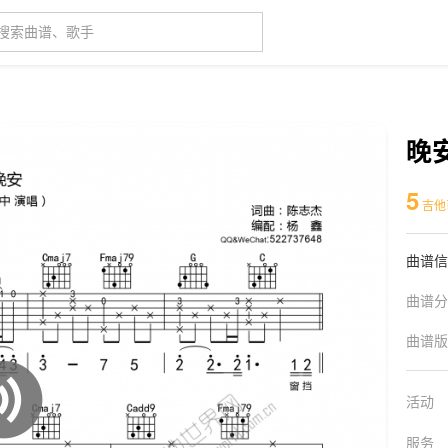
晚
5
吉他
曲谱信
曲谱分
曲谱版
活动
服务