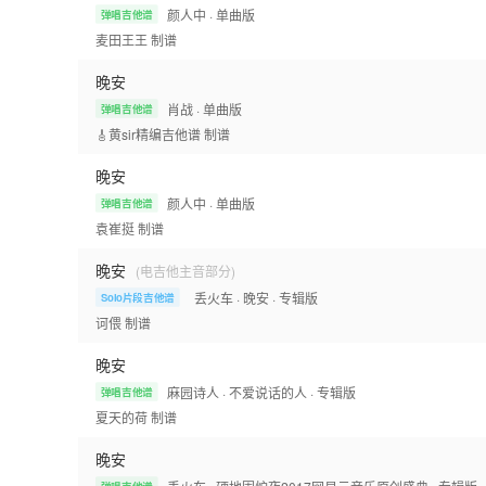
颜人中
· 单曲版
弹唱吉他谱
麦田王王
制谱
晚安
肖战
· 单曲版
弹唱吉他谱
🎸黄sir精编吉他谱
制谱
晚安
颜人中
· 单曲版
弹唱吉他谱
袁崔挺
制谱
晚安
(电吉他主音部分)
丢火车
· 晚安
· 专辑版
Solo片段吉他谱
诃偎
制谱
晚安
麻园诗人
· 不爱说话的人
· 专辑版
弹唱吉他谱
夏天的荷
制谱
晚安