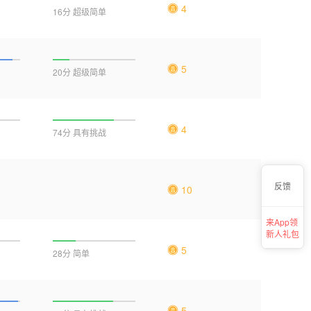
4
16分 超级简单
5
20分 超级简单
4
74分 具有挑战
反馈
10
来App领
新人礼包
5
28分 简单
5