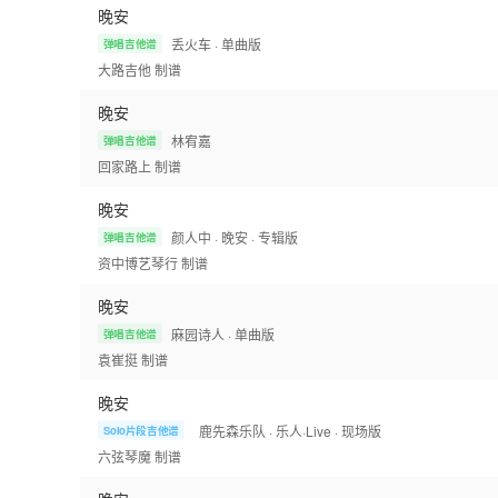
晚安
丢火车
· 单曲版
弹唱吉他谱
大路吉他
制谱
晚安
林宥嘉
弹唱吉他谱
回家路上
制谱
晚安
颜人中
· 晚安
· 专辑版
弹唱吉他谱
资中博艺琴行
制谱
晚安
麻园诗人
· 单曲版
弹唱吉他谱
袁崔挺
制谱
晚安
鹿先森乐队
· 乐人·Live
· 现场版
Solo片段吉他谱
六弦琴魔
制谱