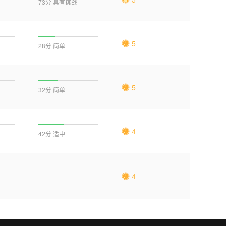
73分 具有挑战
5
28分 简单
5
32分 简单
4
42分 适中
4