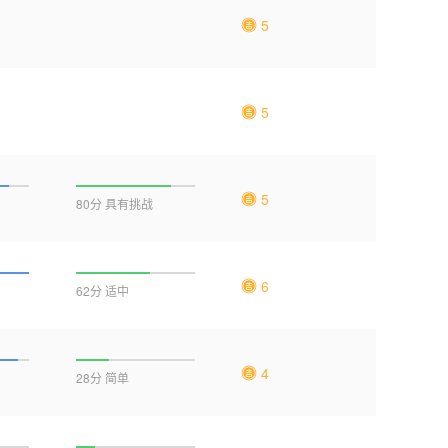
5
5
5
80分 具有挑战
6
62分 适中
4
28分 简单