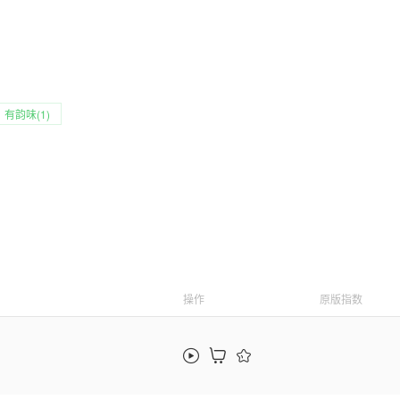
有韵味(1)
操作
原版指数