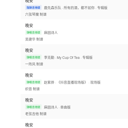
晚安
鹿先森乐队
· 所有的酒，都不如你
· 专辑版
指弹吉他谱
六弦琴魔
制谱
晚安
麻园诗人
弹唱吉他谱
吴建华
制谱
晚安
李克勤
· My Cup Of Tea
· 专辑版
弹唱吉他谱
一阵风
制谱
晚安
赵紫骅
· 《抖音直播现场版》
· 现场版
弹唱吉他谱
织音
制谱
晚安
麻园诗人
· 单曲版
弹唱吉他谱
老弦吉他
制谱
晚安