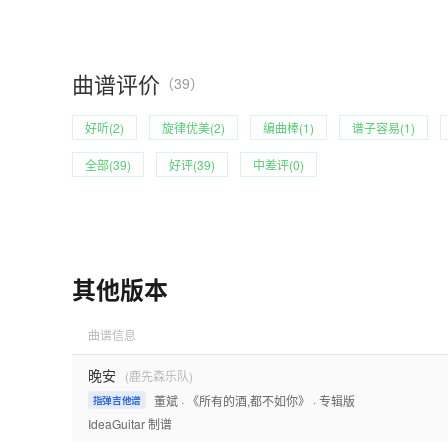
曲谱评价
（39）
好听(2)
旋律优美(2)
编曲棒(1)
谱子容易(1)
全部(39)
好评(39)
中差评(0)
其他版本
曲谱信息
晚安
(鹿先森乐队)
董斌
· 《所有的酒,都不如你》
· 专辑版
指弹吉他谱
IdeaGuitar
制谱