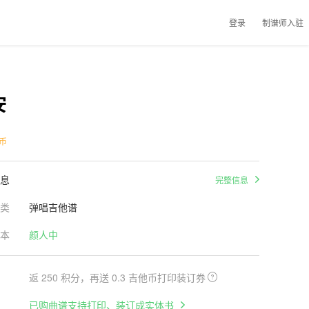
登录
制谱师入驻
安
币
息
完整信息
类
弹唱吉他谱
本
颜人中
返 250 积分，再送 0.3 吉他币打印装订券
已购曲谱支持打印、装订成实体书