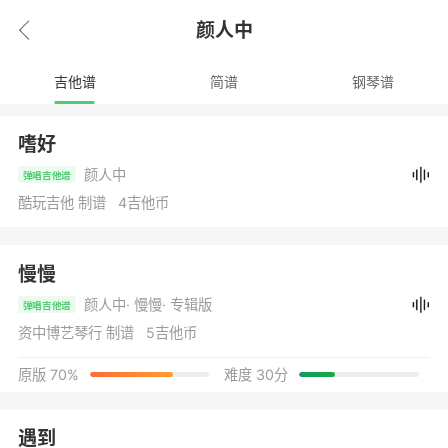
颜人中
吉他谱
简谱
钢琴谱
嗜好
颜人中
弹唱吉他谱
酷玩吉他 制谱 4吉他币
慢慢
颜人中
· 慢慢
· 专辑版
弹唱吉他谱
资中博艺琴行 制谱 5吉他币
原版 70%
难度 30分
遇到