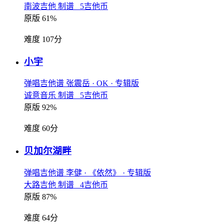
南波吉他 制谱 5吉他币
原版 61%
难度 107分
小宇
弹唱吉他谱
张震岳
· OK
· 专辑版
诚意音乐 制谱 5吉他币
原版 92%
难度 60分
贝加尔湖畔
弹唱吉他谱
李健
· 《依然》
· 专辑版
大路吉他 制谱 4吉他币
原版 87%
难度 64分