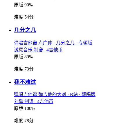
原版 90%
难度 54分
几分之几
弹唱吉他谱
卢广仲
· 几分之几
· 专辑版
诚意音乐 制谱 4吉他币
原版 89%
难度 73分
我不难过
弹唱吉他谱
弹吉他的大刘
· B站
· 翻唱版
刘禹 制谱 4吉他币
原版 100%
难度 78分