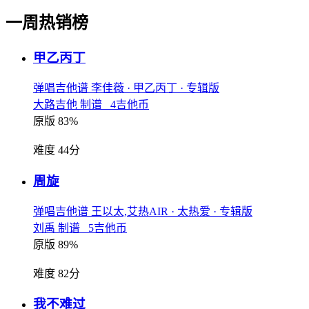
一周热销榜
甲乙丙丁
弹唱吉他谱
李佳薇
· 甲乙丙丁
· 专辑版
大路吉他 制谱 4吉他币
原版 83%
难度 44分
周旋
弹唱吉他谱
王以太,艾热AIR
· 太热爱
· 专辑版
刘禹 制谱 5吉他币
原版 89%
难度 82分
我不难过