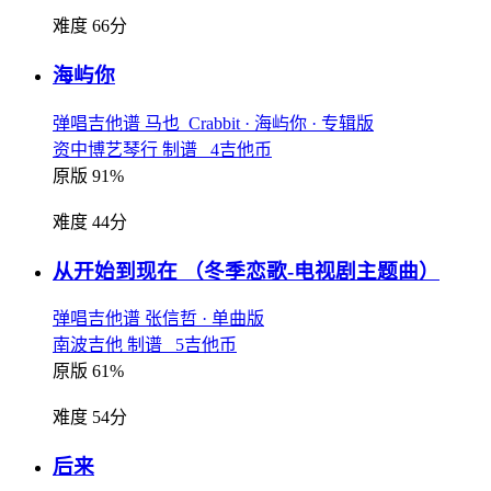
难度 66分
海屿你
弹唱吉他谱
马也_Crabbit
· 海屿你
· 专辑版
资中博艺琴行 制谱 4吉他币
原版 91%
难度 44分
从开始到现在
（冬季恋歌-电视剧主题曲）
弹唱吉他谱
张信哲
· 单曲版
南波吉他 制谱 5吉他币
原版 61%
难度 54分
后来