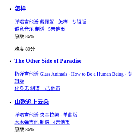
怎样
弹唱吉他谱
戴佩妮
· 怎样
· 专辑版
诚意音乐 制谱 5吉他币
原版 86%
难度 80分
The Other Side of Paradise
指弹吉他谱
Glass Animals
· How to Be a Human Being
· 专
辑版
化身无 制谱 5吉他币
山歌追上云朵
弹唱吉他谱
央金拉姆
· 单曲版
木木弹吉他 制谱 4吉他币
原版 86%