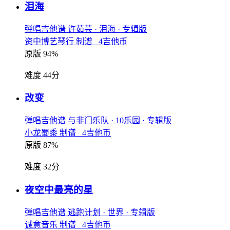
泪海
弹唱吉他谱
许茹芸
· 泪海
· 专辑版
资中博艺琴行 制谱 4吉他币
原版 94%
难度 44分
改变
弹唱吉他谱
与非门乐队
· 10乐园
· 专辑版
小龙蜀黍 制谱 4吉他币
原版 87%
难度 32分
夜空中最亮的星
弹唱吉他谱
逃跑计划
· 世界
· 专辑版
诚意音乐 制谱 4吉他币