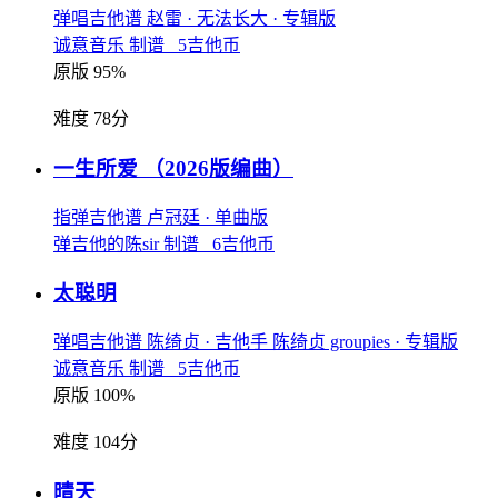
弹唱吉他谱
赵雷
· 无法长大
· 专辑版
诚意音乐 制谱 5吉他币
原版 95%
难度 78分
一生所爱
（2026版编曲）
指弹吉他谱
卢冠廷
· 单曲版
弹吉他的陈sir 制谱 6吉他币
太聪明
弹唱吉他谱
陈绮贞
· 吉他手 陈绮贞 groupies
· 专辑版
诚意音乐 制谱 5吉他币
原版 100%
难度 104分
晴天