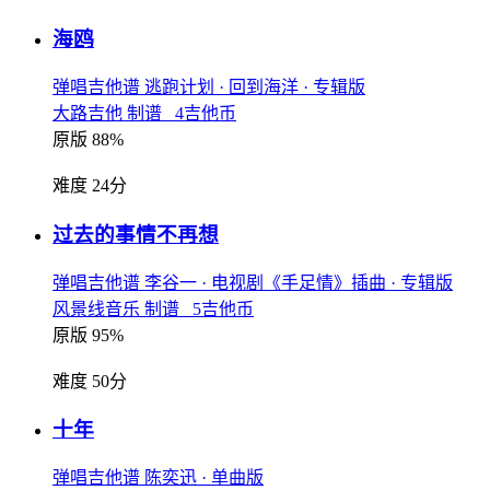
海鸥
弹唱吉他谱
逃跑计划
· 回到海洋
· 专辑版
大路吉他 制谱 4吉他币
原版 88%
难度 24分
过去的事情不再想
弹唱吉他谱
李谷一
· 电视剧《手足情》插曲
· 专辑版
风景线音乐 制谱 5吉他币
原版 95%
难度 50分
十年
弹唱吉他谱
陈奕迅
· 单曲版