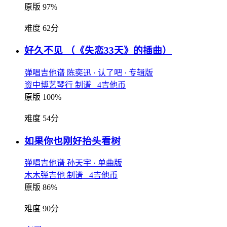
原版 97%
难度 62分
好久不见
（《失恋33天》的插曲）
弹唱吉他谱
陈奕迅
· 认了吧
· 专辑版
资中博艺琴行 制谱 4吉他币
原版 100%
难度 54分
如果你也刚好抬头看树
弹唱吉他谱
孙天宇
· 单曲版
木木弹吉他 制谱 4吉他币
原版 86%
难度 90分