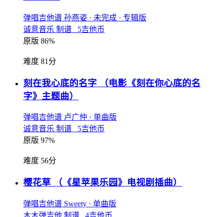
弹唱吉他谱
孙燕姿
· 未完成
· 专辑版
诚意音乐 制谱 5吉他币
原版 86%
难度 81分
刻在我心底的名字
（电影《刻在你心底的名
字》主题曲）
弹唱吉他谱
卢广仲
· 单曲版
诚意音乐 制谱 5吉他币
原版 97%
难度 56分
樱花草
（《星苹果乐园》电视剧插曲）
弹唱吉他谱
Sweety
· 单曲版
木木弹吉他 制谱 4吉他币