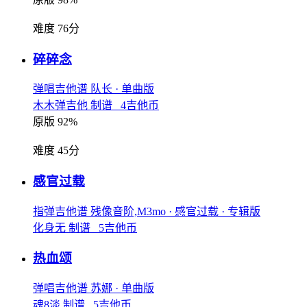
难度 76分
碎碎念
弹唱吉他谱
队长
· 单曲版
木木弹吉他 制谱 4吉他币
原版 92%
难度 45分
感官过载
指弹吉他谱
残像音阶,M3mo
· 感官过载
· 专辑版
化身无 制谱 5吉他币
热血颂
弹唱吉他谱
苏娜
· 单曲版
魂8淡 制谱 5吉他币