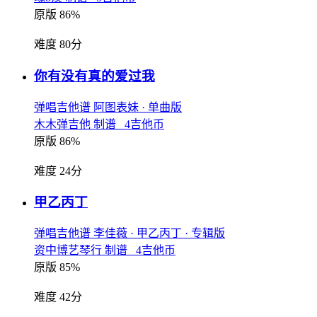
原版 86%
难度 80分
你有没有真的爱过我
弹唱吉他谱
阿图表妹
· 单曲版
木木弹吉他 制谱 4吉他币
原版 86%
难度 24分
甲乙丙丁
弹唱吉他谱
李佳薇
· 甲乙丙丁
· 专辑版
资中博艺琴行 制谱 4吉他币
原版 85%
难度 42分