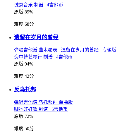
诚意音乐 制谱 4吉他币
原版 89%
难度 68分
遗留在岁月的曾经
弹唱吉他谱
曲木老表
· 遗留在岁月的曾经
· 专辑版
资中博艺琴行 制谱 4吉他币
原版 94%
难度 42分
反乌托邦
弹唱吉他谱
乌托邦P
· 单曲版
唧牠好好嘽 制谱 5吉他币
原版 72%
难度 50分