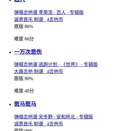
弹唱吉他谱
李荣浩
· 恋人
· 专辑版
诚意音乐 制谱 4吉他币
原版 86%
难度 66分
一万次悲伤
弹唱吉他谱
逃跑计划
· 《世界》
· 专辑版
大路吉他 制谱 4吉他币
原版 90%
难度 40分
斑马斑马
弹唱吉他谱
宋冬野
· 安和桥北
· 专辑版
诚意音乐 制谱 4吉他币
原版 98%