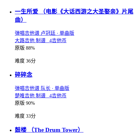
一生所爱
（电影《大话西游之大圣娶亲》片尾
曲）
弹唱吉他谱
卢冠廷
· 单曲版
大路吉他 制谱 4吉他币
原版 88%
难度 36分
碎碎念
弹唱吉他谱
队长
· 单曲版
楚唯吉他 制谱 4吉他币
原版 90%
难度 33分
鼓楼
（The Drum Tower）