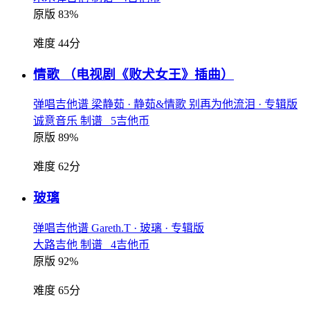
原版 83%
难度 44分
情歌
（电视剧《败犬女王》插曲）
弹唱吉他谱
梁静茹
· 静茹&情歌 别再为他流泪
· 专辑版
诚意音乐 制谱 5吉他币
原版 89%
难度 62分
玻璃
弹唱吉他谱
Gareth.T
· 玻璃
· 专辑版
大路吉他 制谱 4吉他币
原版 92%
难度 65分