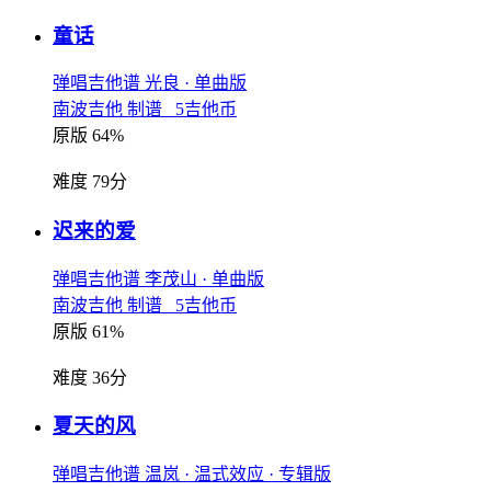
童话
弹唱吉他谱
光良
· 单曲版
南波吉他 制谱 5吉他币
原版 64%
难度 79分
迟来的爱
弹唱吉他谱
李茂山
· 单曲版
南波吉他 制谱 5吉他币
原版 61%
难度 36分
夏天的风
弹唱吉他谱
温岚
· 温式效应
· 专辑版