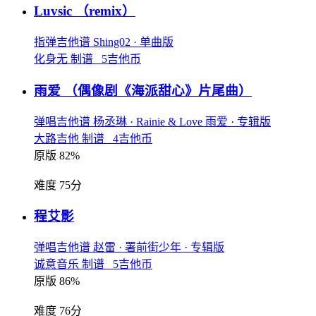
Luvsic
（remix）
指弹吉他谱
Shing02
· 单曲版
化身无 制谱 5吉他币
雨爱
（偶像剧《海派甜心》片尾曲）
弹唱吉他谱
杨丞琳
· Rainie & Love 雨爱
· 专辑版
大路吉他 制谱 4吉他币
原版 82%
难度 75分
程艾影
弹唱吉他谱
赵雷
· 署前街少年
· 专辑版
诚意音乐 制谱 5吉他币
原版 86%
难度 76分