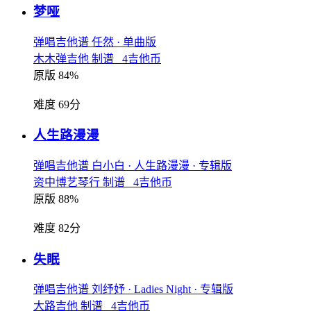
梦哑
弹唱吉他谱
任然
· 单曲版
木木弹吉他 制谱 4吉他币
原版 84%
难度 69分
人生路漫漫
弹唱吉他谱
白小白
· 人生路漫漫
· 专辑版
资中博艺琴行 制谱 4吉他币
原版 88%
难度 82分
失眠
弹唱吉他谱
刘纾妤
· Ladies Night
· 专辑版
大路吉他 制谱 4吉他币