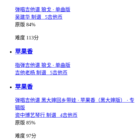
弹唱吉他谱
狼戈
· 单曲版
吴建华 制谱 5吉他币
原版 84%
难度 113分
苹果香
指弹吉他谱
狼戈
· 单曲版
吉他老杨 制谱 5吉他币
苹果香
弹唱吉他谱
黑大婶回乡带娃
· 苹果香（黑大婶版）
· 专
辑版
资中博艺琴行 制谱 4吉他币
原版 85%
难度 97分