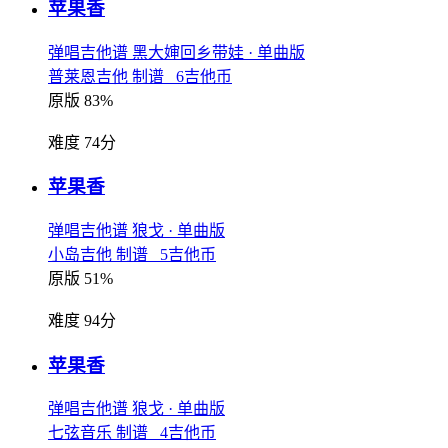
苹果香
弹唱吉他谱
黑大婶回乡带娃
· 单曲版
普莱恩吉他 制谱 6吉他币
原版 83%
难度 74分
苹果香
弹唱吉他谱
狼戈
· 单曲版
小岛吉他 制谱 5吉他币
原版 51%
难度 94分
苹果香
弹唱吉他谱
狼戈
· 单曲版
七弦音乐 制谱 4吉他币