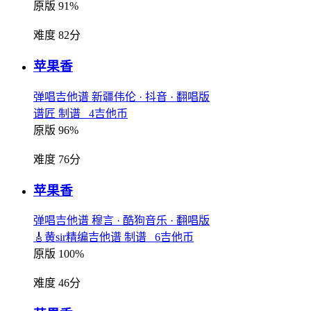
原版 91%
难度 82分
苹果香
弹唱吉他谱
新疆伟伦
· 抖音
· 翻唱版
谱匠 制谱 4吉他币
原版 96%
难度 76分
苹果香
弹唱吉他谱
穆言
· 酷狗音乐
· 翻唱版
🎸黄sir精编吉他谱 制谱 6吉他币
原版 100%
难度 46分