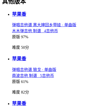
其他版本
苹果香
弹唱吉他谱
黑大婶回乡带娃
· 单曲版
木木弹吉他 制谱 4吉他币
原版 97%
难度 50分
苹果香
弹唱吉他谱
狼戈
· 单曲版
南波吉他 制谱 5吉他币
原版 61%
难度 82分
苹果香