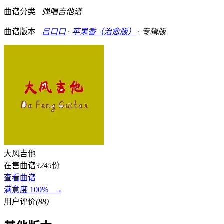
曲谱分类
弹唱吉他谱
曲谱版本
吕口口
·
苹果香（治愈版）
· 专辑版
大风吉他
在售曲谱
3245
份
查看曲谱
满意度 100% →
用户评价
(88)