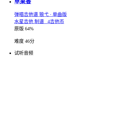
苹果香
弹唱吉他谱
狼弋
· 单曲版
水星吉他 制谱 4吉他币
原版 64%
难度 46分
试听音频