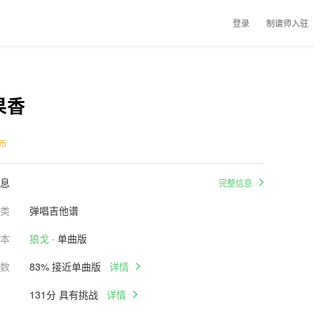
登录
制谱师入驻
果香
币
息
完整信息
类
弹唱吉他谱
本
狼戈
· 单曲版
数
83% 接近单曲版
详情
131分 具有挑战
详情