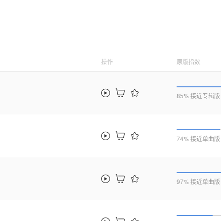
操作
原版指数
85% 接近专辑版
74% 接近单曲版
97% 接近单曲版