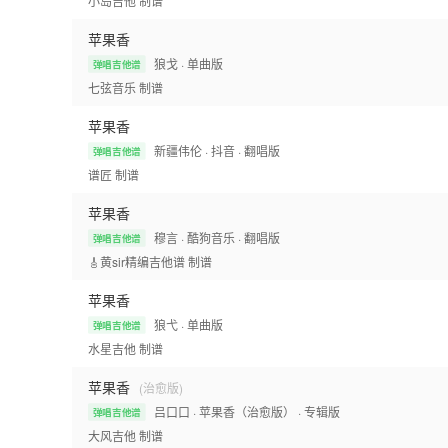
小岛吉他
制谱
苹果香
狼戈
· 单曲版
弹唱吉他谱
七弦音乐
制谱
苹果香
新疆伟伦
· 抖音
· 翻唱版
弹唱吉他谱
谱匠
制谱
苹果香
穆言
· 酷狗音乐
· 翻唱版
弹唱吉他谱
🎸黄sir精编吉他谱
制谱
苹果香
狼弋
· 单曲版
弹唱吉他谱
水星吉他
制谱
苹果香
(治愈版)
吕口口
· 苹果香（治愈版）
· 专辑版
弹唱吉他谱
大风吉他
制谱