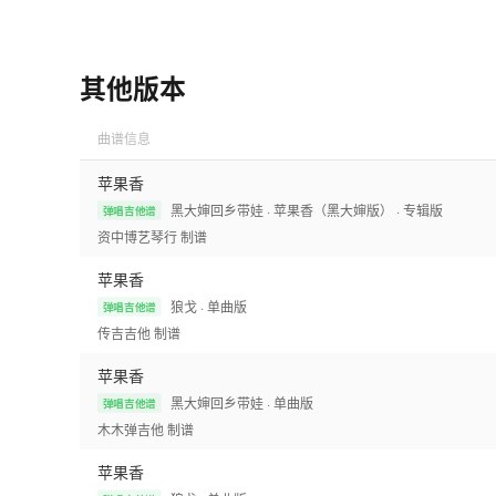
其他版本
曲谱信息
苹果香
黑大婶回乡带娃
· 苹果香（黑大婶版）
· 专辑版
弹唱吉他谱
资中博艺琴行
制谱
苹果香
狼戈
· 单曲版
弹唱吉他谱
传吉吉他
制谱
苹果香
黑大婶回乡带娃
· 单曲版
弹唱吉他谱
木木弹吉他
制谱
苹果香