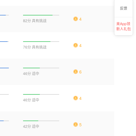
反馈
4
82分 具有挑战
来App领
新人礼包
4
76分 具有挑战
6
46分 适中
4
46分 适中
5
42分 适中