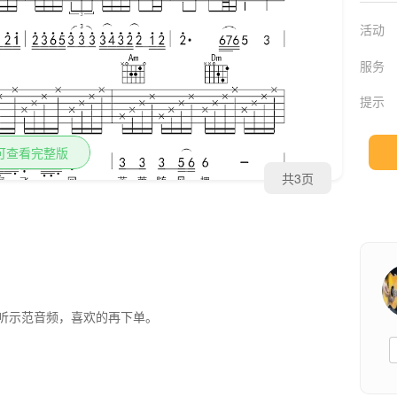
活动
服务
提示
可查看完整版
共3页
听示范音频，喜欢的再下单。
