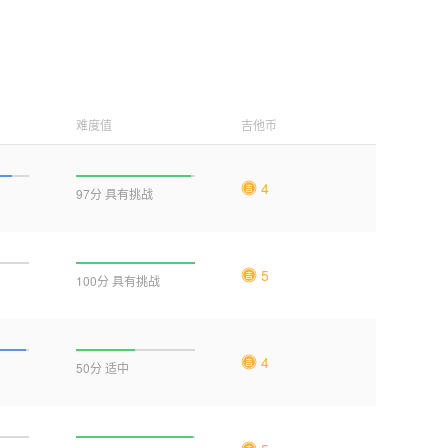
难度值
吉他币
4
97分 具有挑战
5
100分 具有挑战
4
50分 适中