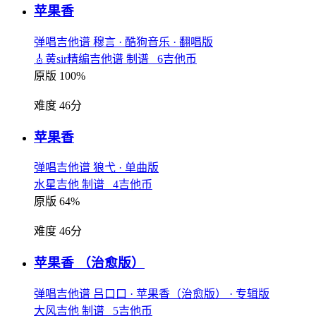
苹果香
弹唱吉他谱
穆言
· 酷狗音乐
· 翻唱版
🎸黄sir精编吉他谱 制谱 6吉他币
原版 100%
难度 46分
苹果香
弹唱吉他谱
狼弋
· 单曲版
水星吉他 制谱 4吉他币
原版 64%
难度 46分
苹果香
（治愈版）
弹唱吉他谱
吕口口
· 苹果香（治愈版）
· 专辑版
大风吉他 制谱 5吉他币