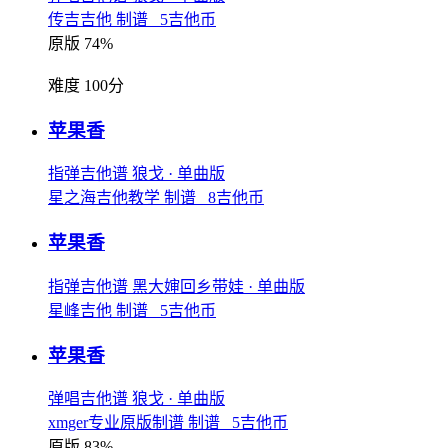
传吉吉他 制谱 5吉他币
原版 74%
难度 100分
苹果香
指弹吉他谱
狼戈
· 单曲版
星之海吉他教学 制谱 8吉他币
苹果香
指弹吉他谱
黑大婶回乡带娃
· 单曲版
星峰吉他 制谱 5吉他币
苹果香
弹唱吉他谱
狼戈
· 单曲版
xmger专业原版制谱 制谱 5吉他币
原版 83%