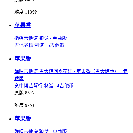
难度 113分
苹果香
指弹吉他谱
狼戈
· 单曲版
吉他老杨 制谱 5吉他币
苹果香
弹唱吉他谱
黑大婶回乡带娃
· 苹果香（黑大婶版）
· 专
辑版
资中博艺琴行 制谱 4吉他币
原版 85%
难度 97分
苹果香
弹唱吉他谱
狼戈
· 单曲版