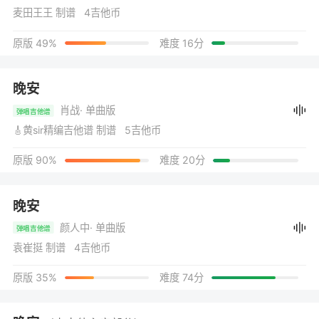
麦田王王 制谱 4吉他币
原版 49%
难度 16分
晚安
肖战
· 单曲版
弹唱吉他谱
🎸黄sir精编吉他谱 制谱 5吉他币
原版 90%
难度 20分
晚安
颜人中
· 单曲版
弹唱吉他谱
袁崔挺 制谱 4吉他币
原版 35%
难度 74分