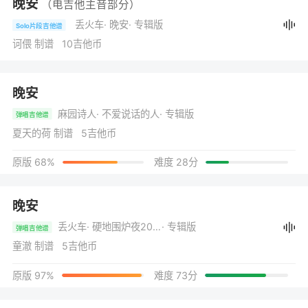
晚安
（电吉他主音部分）
丢火车
· 晚安
· 专辑版
Solo片段吉他谱
诃偎 制谱 10吉他币
晚安
麻园诗人
· 不爱说话的人
· 专辑版
弹唱吉他谱
夏天的荷 制谱 5吉他币
原版 68%
难度 28分
晚安
丢火车
· 硬地围炉夜2017网易云音乐原创盛典
· 专辑版
弹唱吉他谱
童澈 制谱 5吉他币
原版 97%
难度 73分