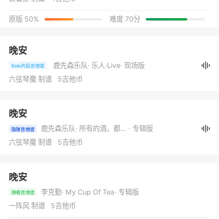
原版 50%
难度 70分
晚安
鹿先森乐队
· 乐人·Live
· 现场版
Solo片段吉他谱
六弦琴魔 制谱 5吉他币
晚安
鹿先森乐队
· 所有的酒，都不如你
· 专辑版
指弹吉他谱
六弦琴魔 制谱 5吉他币
晚安
李克勤
· My Cup Of Tea
· 专辑版
弹唱吉他谱
一阵风 制谱 5吉他币