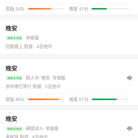
原版 64%
难度 41分
晚安
林宥嘉
弹唱吉他谱
回家路上 制谱 4吉他币
晚安
颜人中
· 晚安
· 专辑版
弹唱吉他谱
资中博艺琴行 制谱 5吉他币
原版 86%
难度 67分
晚安
麻园诗人
· 单曲版
弹唱吉他谱
袁崔挺 制谱 4吉他币