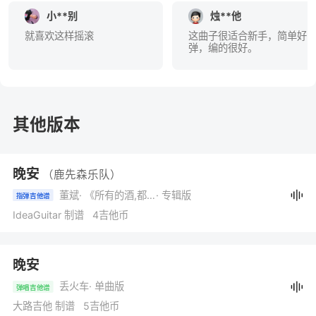
小**别
烛**他
就喜欢这样摇滚
这曲子很适合新手，简单好
弹，编的很好。
其他版本
晚安
（鹿先森乐队）
董斌
· 《所有的酒,都不如你》
· 专辑版
指弹吉他谱
IdeaGuitar 制谱 4吉他币
晚安
丢火车
· 单曲版
弹唱吉他谱
大路吉他 制谱 5吉他币