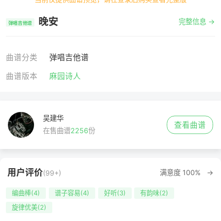
晚安
完整信息 →
弹唱吉他谱
曲谱分类
弹唱吉他谱
曲谱版本
麻园诗人
吴建华
查看曲谱
在售曲谱
2256
份
用户评价
满意度 100% →
(99+)
编曲棒(4)
谱子容易(4)
好听(3)
有韵味(2)
旋律优美(2)