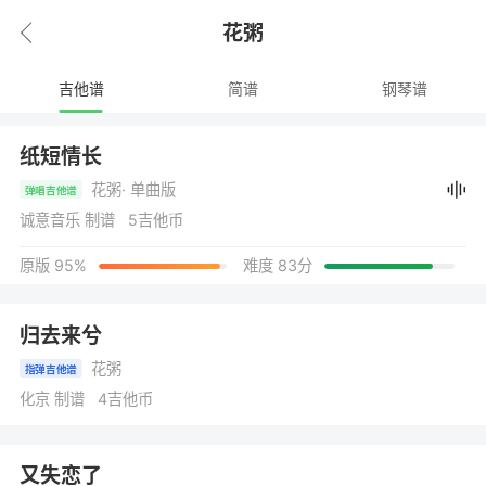
花粥
吉他谱
简谱
钢琴谱
纸短情长
花粥
· 单曲版
弹唱吉他谱
诚意音乐 制谱 5吉他币
原版 95%
难度 83分
归去来兮
花粥
指弹吉他谱
化京 制谱 4吉他币
又失恋了