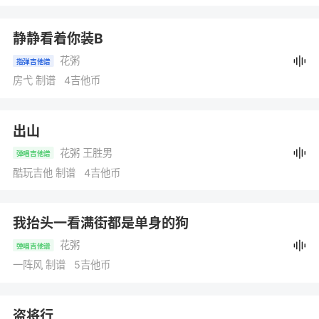
静静看着你装B
花粥
指弹吉他谱
房弋 制谱 4吉他币
出山
花粥 王胜男
弹唱吉他谱
酷玩吉他 制谱 4吉他币
我抬头一看满街都是单身的狗
花粥
弹唱吉他谱
一阵风 制谱 5吉他币
盗将行