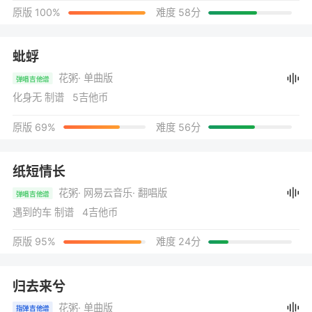
原版 100%
难度 58分
蚍蜉
花粥
· 单曲版
弹唱吉他谱
化身无 制谱 5吉他币
原版 69%
难度 56分
纸短情长
花粥
· 网易云音乐
· 翻唱版
弹唱吉他谱
遇到的车 制谱 4吉他币
原版 95%
难度 24分
归去来兮
花粥
· 单曲版
指弹吉他谱