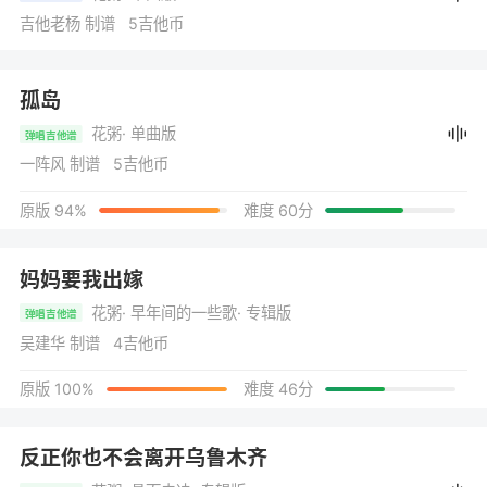
吉他老杨 制谱 5吉他币
孤岛
花粥
· 单曲版
弹唱吉他谱
一阵风 制谱 5吉他币
原版 94%
难度 60分
妈妈要我出嫁
花粥
· 早年间的一些歌
· 专辑版
弹唱吉他谱
吴建华 制谱 4吉他币
原版 100%
难度 46分
反正你也不会离开乌鲁木齐