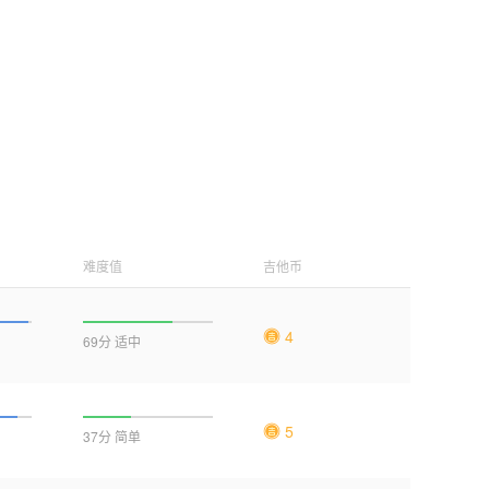
难度值
吉他币
4
69分 适中
5
37分 简单