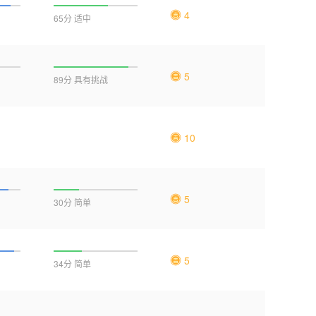
4
65分 适中
5
89分 具有挑战
10
5
30分 简单
5
34分 简单