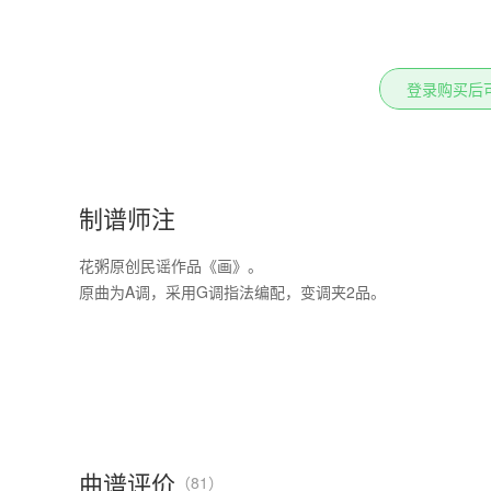
登录购买后
制谱师注
花粥原创民谣作品《画》。

原曲为A调，采用G调指法编配，变调夹2品。
曲谱评价
（81）