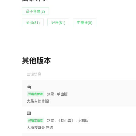
谱子容易(2)
全部(81)
好评(81)
中差评(0)
其他版本
曲谱信息
画
赵雷
· 单曲版
弹唱吉他谱
大路吉他
制谱
画
赵雷
· 《赵小雷》
· 专辑版
弹唱吉他谱
大横按哥哥
制谱