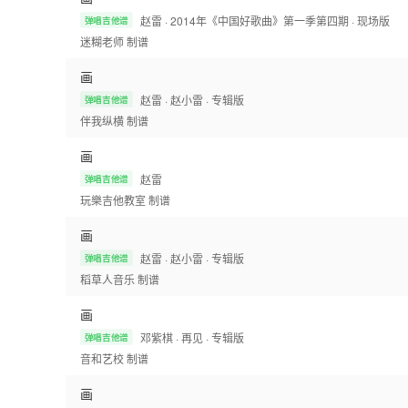
赵雷
· 2014年《中国好歌曲》第一季第四期
· 现场版
弹唱吉他谱
迷糊老师
制谱
画
赵雷
· 赵小雷
· 专辑版
弹唱吉他谱
伴我纵横
制谱
画
赵雷
弹唱吉他谱
玩樂吉他教室
制谱
画
赵雷
· 赵小雷
· 专辑版
弹唱吉他谱
稻草人音乐
制谱
画
邓紫棋
· 再见
· 专辑版
弹唱吉他谱
音和艺校
制谱
画