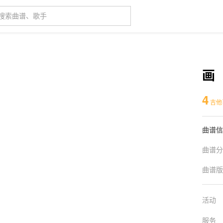
画
4
吉他
曲谱信
曲谱分
曲谱版
活动
服务