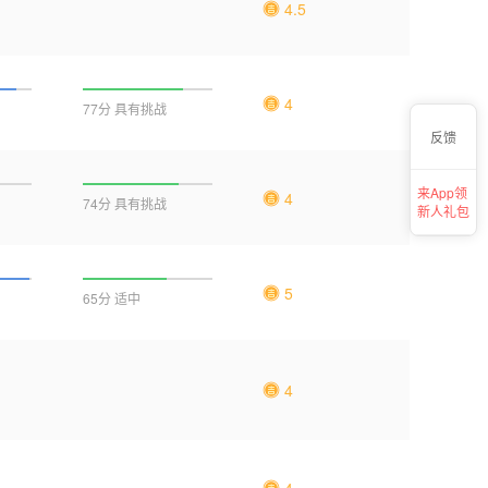
4.5
4
77分 具有挑战
反馈
来App领
4
74分 具有挑战
新人礼包
5
65分 适中
4
4