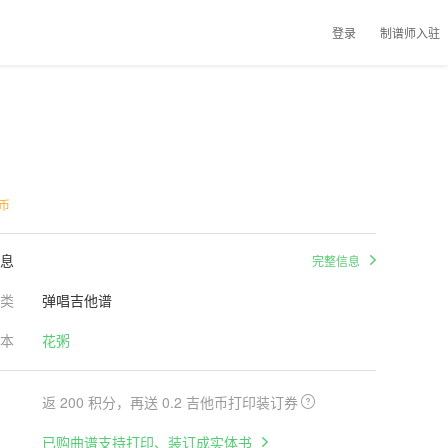
登录
制谱师入驻
币
息
完整信息
类
弹唱吉他谱
本
花粥
返 200 积分，再送 0.2 吉他币打印装订券
已购曲谱支持打印、装订成实体书