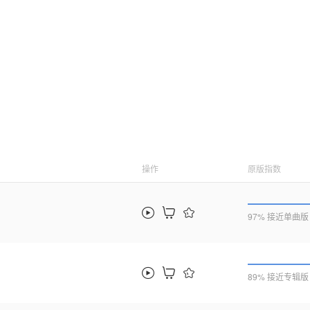
操作
原版指数
97% 接近单曲版
89% 接近专辑版