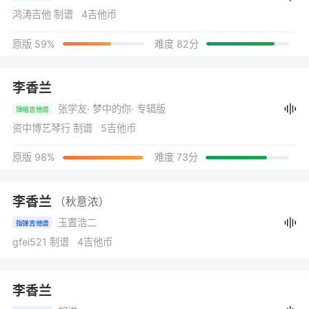
鸿涛吉他 制谱 4吉他币
原版 59%
难度 82分
李香兰
张学友
· 梦中的你
· 专辑版
弹唱吉他谱
资中博艺琴行 制谱 5吉他币
原版 98%
难度 73分
李香兰
（秋意浓）
玉置浩二
指弹吉他谱
gfei521 制谱 4吉他币
李香兰