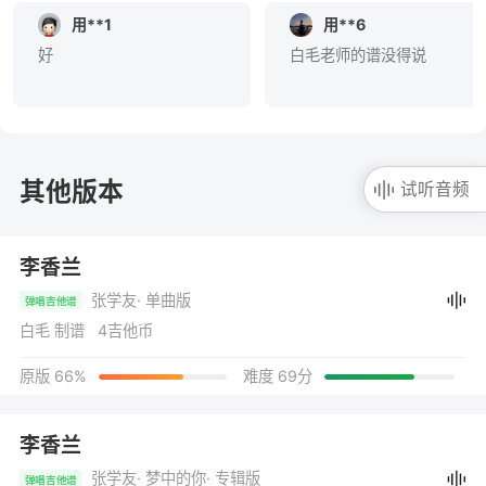
用**1
用**6
好
白毛老师的谱没得说
其他版本
试听音频
李香兰
张学友
· 单曲版
弹唱吉他谱
白毛 制谱 4吉他币
原版 66%
难度 69分
李香兰
张学友
· 梦中的你
· 专辑版
弹唱吉他谱