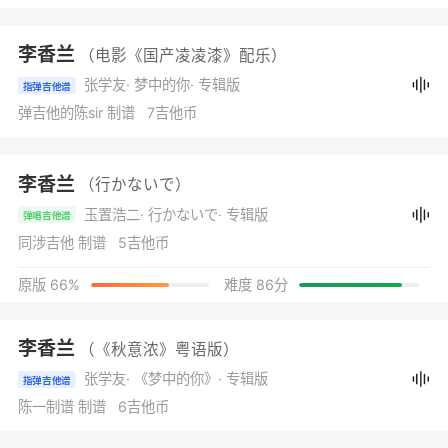
李香兰
（电影《国产凌凌漆》配乐）
张学友
· 梦中的你
· 专辑版
指弹吉他谱
弹吉他的陈sir 制谱 7吉他币
李香兰
（行かないで）
玉置浩二
· 行かないで
· 专辑版
弹唱吉他谱
同涉吉他 制谱 5吉他币
原版 66%
难度 86分
李香兰
（《秋意浓》粤语版）
张学友
· 《梦中的你》
· 专辑版
指弹吉他谱
陈一制谱 制谱 6吉他币