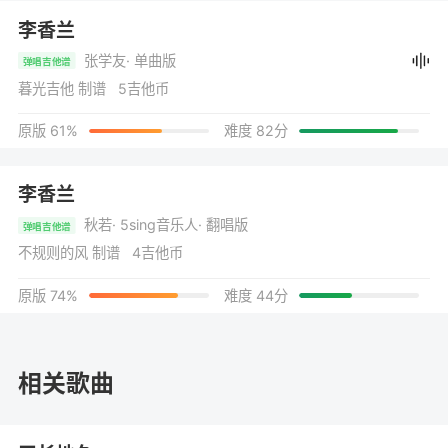
李香兰
张学友
· 单曲版
弹唱吉他谱
暮光吉他 制谱 5吉他币
原版 61%
难度 82分
李香兰
秋若
· 5sing音乐人
· 翻唱版
弹唱吉他谱
不规则的风 制谱 4吉他币
原版 74%
难度 44分
相关歌曲