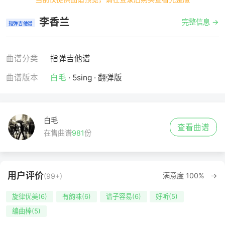
李香兰
完整信息 →
指弹吉他谱
曲谱分类
指弹吉他谱
曲谱版本
白毛
· 5sing · 翻弹版
白毛
查看曲谱
在售曲谱
981
份
用户评价
满意度 100% →
(99+)
旋律优美(6)
有韵味(6)
谱子容易(6)
好听(5)
编曲棒(5)