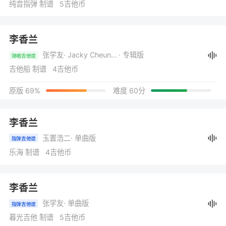
纯音指弹 制谱 5吉他币
李香兰
张学友
· Jacky Cheung 15
· 专辑版
弹唱吉他谱
吉他船 制谱 4吉他币
原版 69%
难度 60分
李香兰
玉置浩二
· 单曲版
指弹吉他谱
乐海 制谱 4吉他币
李香兰
张学友
· 单曲版
指弹吉他谱
暮光吉他 制谱 5吉他币