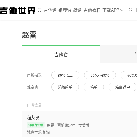
吉他谱
钢琴谱
简谱
吉他教程
下载APP
赵雷
吉他谱
原版指数
80%以上
50%～80%
50%
难度值
超级简单
简单
难度适中
曲谱信息
程艾影
赵雷
· 署前街少年
· 专辑版
弹唱吉他谱
诚意音乐
制谱