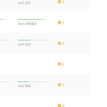
5
50分 适中
5
84分 具有挑战
5
42分 适中
6
5
36分 简单
6