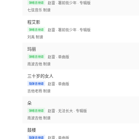
赵雷
· 署前街少年
· 专辑版
弹唱吉他谱
七弦音乐
制谱
程艾影
赵雷
· 署前街少年
· 专辑版
弹唱吉他谱
刘禹
制谱
玛丽
赵雷
· 单曲版
弹唱吉他谱
南波吉他
制谱
三十岁的女人
赵雷
· 单曲版
指弹吉他谱
吉他老杨
制谱
朵
赵雷
· 无法长大
· 专辑版
弹唱吉他谱
南波吉他
制谱
鼓楼
赵雷
· 单曲版
指弹吉他谱