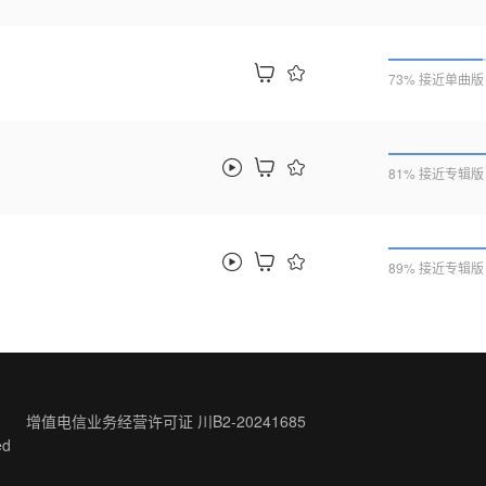
73% 接近单曲版
81% 接近专辑版
89% 接近专辑版
号
增值电信业务经营许可证 川B2-20241685
ed