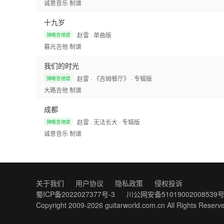
诚意音乐
制谱
十九岁
赵雷
· 单曲版
弹唱吉他谱
暮光吉他
制谱
我们的时光
赵雷
· 《吉姆餐厅》
· 专辑版
弹唱吉他谱
大路吉他
制谱
成都
赵雷
· 无法长大
· 专辑版
弹唱吉他谱
诚意音乐
制谱
关于我们
用户协议
隐私政策
侵权投诉
蜀ICP备2022027377号-3
川公网安备51019002008539
Copyright 2009-2026
guitarworld.com.cn
All Rights Reserv