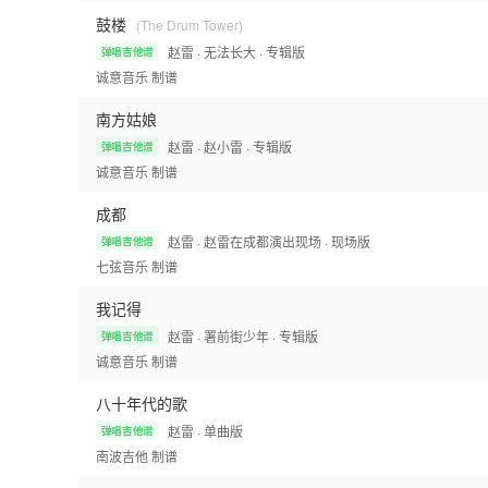
鼓楼
(The Drum Tower)
赵雷
· 无法长大
· 专辑版
弹唱吉他谱
诚意音乐
制谱
南方姑娘
赵雷
· 赵小雷
· 专辑版
弹唱吉他谱
诚意音乐
制谱
成都
赵雷
· 赵雷在成都演出现场
· 现场版
弹唱吉他谱
七弦音乐
制谱
我记得
赵雷
· 署前街少年
· 专辑版
弹唱吉他谱
诚意音乐
制谱
八十年代的歌
赵雷
· 单曲版
弹唱吉他谱
南波吉他
制谱