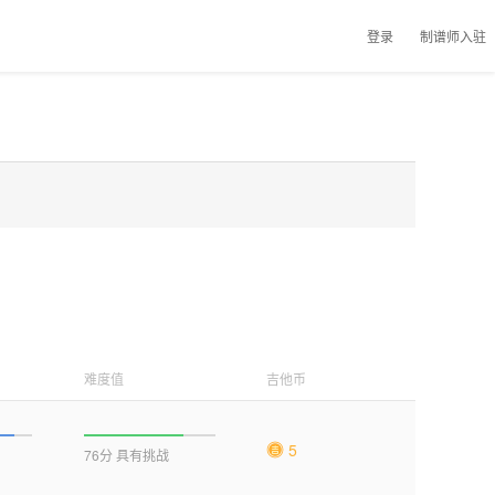
登录
制谱师入驻
难度值
吉他币
5
76分 具有挑战