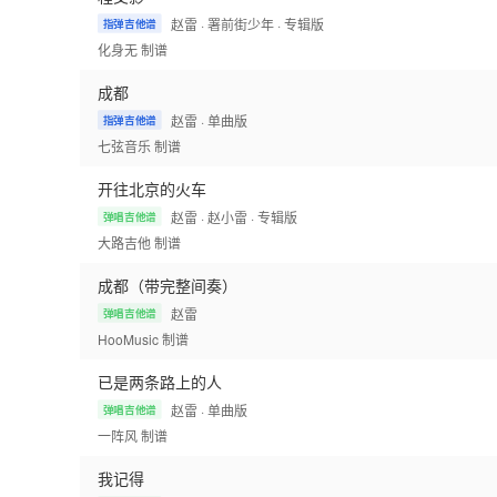
赵雷
· 署前街少年
· 专辑版
指弹吉他谱
化身无
制谱
成都
赵雷
· 单曲版
指弹吉他谱
七弦音乐
制谱
开往北京的火车
赵雷
· 赵小雷
· 专辑版
弹唱吉他谱
大路吉他
制谱
成都（带完整间奏）
赵雷
弹唱吉他谱
HooMusic
制谱
已是两条路上的人
赵雷
· 单曲版
弹唱吉他谱
一阵风
制谱
我记得