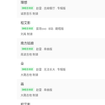
理想
赵雷
· 吉姆餐厅
· 专辑版
弹唱吉他谱
诚意音乐
制谱
程艾影
宸哥ovo
· B站
· 翻唱版
弹唱吉他谱
刘禹
制谱
南方姑娘
赵雷
· 单曲版
弹唱吉他谱
南波吉他
制谱
朵
赵雷
· 无法长大
· 专辑版
弹唱吉他谱
大路吉他
制谱
画
赵雷
· 单曲版
弹唱吉他谱
大路吉他
制谱
程艾影