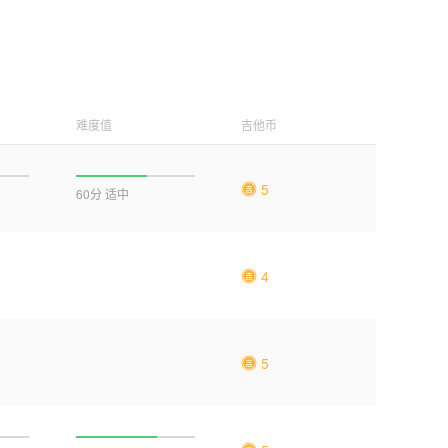
难度值
吉他币
5
60分 适中
4
5