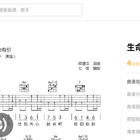
生
4
吉他
曲谱信
曲谱分
曲谱版
原版指
难度值