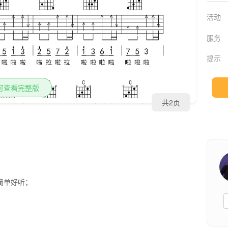
活动
服务
提示
可查看完整版
共2页
简单好听；
