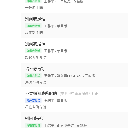
王馨平
· 一生痴恋
· 专辑版
弹唱吉他谱
一阵风
制谱
别问我是谁
王馨平
· 单曲版
弹唱吉他谱
袁崔挺
制谱
别问我是谁
王馨平
· 单曲版
弹唱吉他谱
轻歌入梦
制谱
请不必再等
王馨平
· 听女声LPCD45||
· 专辑版
弹唱吉他谱
鸿涛吉他
制谱
不要躲避我的眼睛
(电影《中南海保镖》插曲)
王馨平
· 单曲版
指弹吉他谱
星峰吉他
制谱
别问我是谁
王馨平
· 别问我是谁
· 专辑版
弹唱吉他谱