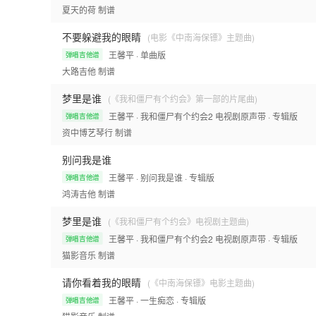
夏天的荷
制谱
不要躲避我的眼睛
(电影《中南海保镖》主题曲)
王馨平
· 单曲版
弹唱吉他谱
大路吉他
制谱
梦里是谁
(《我和僵尸有个约会》第一部的片尾曲)
王馨平
· 我和僵尸有个约会2 电视剧原声带
· 专辑版
弹唱吉他谱
资中博艺琴行
制谱
别问我是谁
王馨平
· 别问我是谁
· 专辑版
弹唱吉他谱
鸿涛吉他
制谱
梦里是谁
(《我和僵尸有个约会》电视剧主题曲)
王馨平
· 我和僵尸有个约会2 电视剧原声带
· 专辑版
弹唱吉他谱
猫影音乐
制谱
请你看着我的眼睛
(《中南海保镖》电影主题曲)
王馨平
· 一生痴恋
· 专辑版
弹唱吉他谱