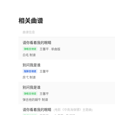
相关曲谱
曲谱信息
请你看着我的眼睛
王馨平
· 单曲版
弹唱吉他谱
白毛
制谱
别问我是谁
王馨平
指弹吉他谱
房弋
制谱
别问我是谁
王馨平
弹唱吉他谱
弹吉他的蜗牛
制谱
请你看着我的眼睛
(电影《中南海保镖》主题曲)