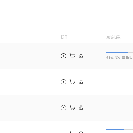
操作
原版指数
61% 接近单曲版