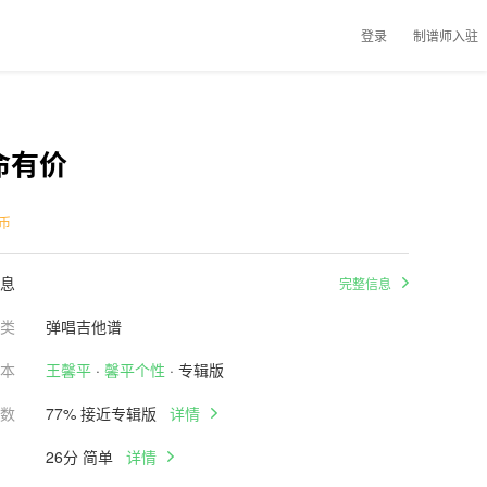
登录
制谱师入驻
命有价
币
息
完整信息
类
弹唱吉他谱
本
王馨平
·
馨平个性
· 专辑版
数
77% 接近专辑版
详情
26分 简单
详情