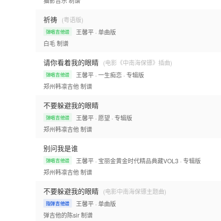
猫影音乐
制谱
祈祷
(粤语版)
王馨平
· 单曲版
弹唱吉他谱
白毛
制谱
请你看着我的眼睛
(电影《中南海保镖》插曲)
王馨平
· 一生痴恋
· 专辑版
弹唱吉他谱
郑州韩凛吉他
制谱
不要躲避我的眼睛
王馨平
· 愿望
· 专辑版
弹唱吉他谱
郑州韩凛吉他
制谱
别问我是谁
王馨平
· 宝丽金黄金时代精品典藏VOL3
· 专辑版
弹唱吉他谱
郑州韩凛吉他
制谱
不要躲避我的眼睛
(电影中南海保镖主题曲)
王馨平
· 单曲版
指弹吉他谱
弹吉他的陈sir
制谱