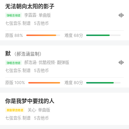
无法朝向太阳的影子
李霖霖
· 单曲版
弹唱吉他谱
七弦音乐 制谱 5吉他币
原版 88%
难度 68分
默
（郝浩涵监制）
郝浩涵
· 优酷视频
· 翻弹版
弹唱吉他谱
七弦音乐 制谱 5吉他币
原版 100%
难度 80分
你是我梦中要找的人
关心
· 单曲版
单旋律吉他谱
七弦音乐 制谱 5吉他币