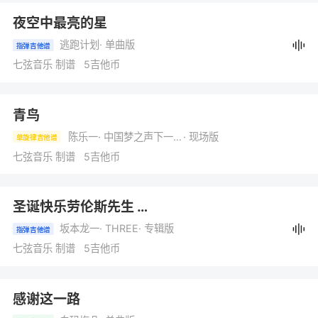
夜空中最亮的星
逃跑计划
· 单曲版
指弹吉他谱
七弦音乐 制谱 5吉他币
青鸟
陈乐一
· 中国梦之声下一站传奇第3期
· 现场版
单旋律吉他谱
七弦音乐 制谱 5吉他币
圣诞快乐劳伦斯先生
（Merry Christmas Mr. Lawrence
坂本龙一
· THREE
· 专辑版
指弹吉他谱
七弦音乐 制谱 5吉他币
感谢这一路