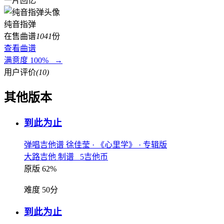
一片回忆
纯音指弹
在售曲谱
1041
份
查看曲谱
满意度 100% →
用户评价
(10)
其他版本
到此为止
弹唱吉他谱
徐佳莹
· 《心里学》
· 专辑版
大路吉他 制谱 5吉他币
原版 62%
难度 50分
到此为止