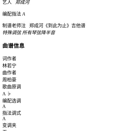
艺人
郑成河
编配指法
A
制谱老师注
郑成河《到此为止》吉他谱
特殊调弦 所有琴弦降半音
曲谱信息
词作者
林若宁
曲作者
周柏豪
歌曲原调
A ♭
编配选调
A
指法调式
A
变调夹