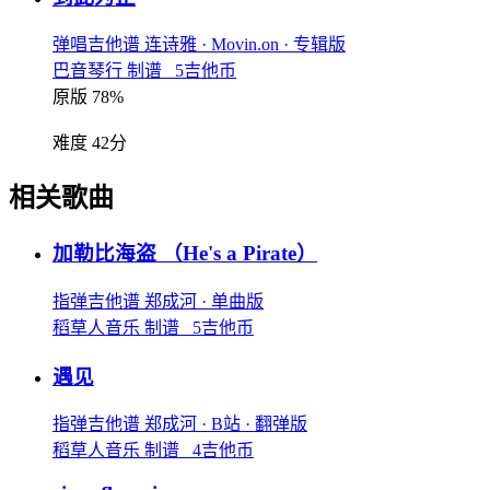
弹唱吉他谱
连诗雅
· Movin.on
· 专辑版
巴音琴行 制谱 5吉他币
原版 78%
难度 42分
相关歌曲
加勒比海盗
（He's a Pirate）
指弹吉他谱
郑成河
· 单曲版
稻草人音乐 制谱 5吉他币
遇见
指弹吉他谱
郑成河
· B站
· 翻弹版
稻草人音乐 制谱 4吉他币