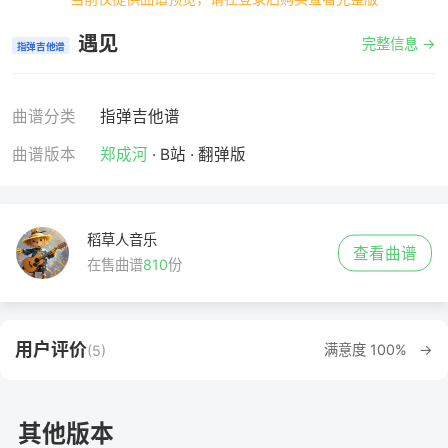
遇见
完整信息 →
指弹吉他谱
曲谱分类
指弹吉他谱
曲谱版本
郑成河
· B站 · 翻弹版
稻草人音乐
查看曲谱
在售曲谱
810
份
用户评价
满意度 100% →
(5)
其他版本