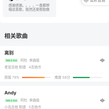
试听音频
感谢感谢。。，，一直都想
唱这首歌，既然还是帮助做
出来了。。。这一百首歌没
有白买。还会继续支持。
相关歌曲
离别
阿杜
· 单曲版
弹唱吉他谱
老弦吉他 制谱 4吉他币
原版 79%
难度 58分
Andy
阿杜
· 单曲版
弹唱吉他谱
小岛吉他 制谱 5吉他币