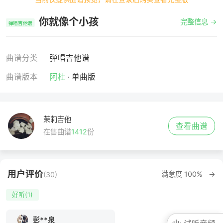
你就像个小孩
完整信息 →
弹唱吉他谱
曲谱分类
弹唱吉他谱
曲谱版本
阿杜
· 单曲版
茉莉吉他
查看曲谱
在售曲谱
1412
份
用户评价
满意度 100% →
(30)
好听(1)
彭**泉