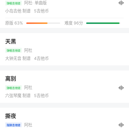
阿杜
· 单曲版
弹唱吉他谱
小岛吉他 制谱 5吉他币
原版 63%
难度 96分
天黑
阿杜
弹唱吉他谱
大钟无音 制谱 4吉他币
离别
阿杜
弹唱吉他谱
六弦琴魔 制谱 5吉他币
撕夜
阿杜
指弹吉他谱