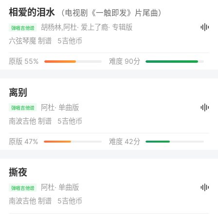
相爱的泪水
（电视剧《一触即发》片尾曲）
胡杨林,阿杜
· 爱上了瘾
· 专辑版
弹唱吉他谱
六弦琴魔 制谱 5吉他币
原版 55%
难度 90分
离别
阿杜
· 单曲版
弹唱吉他谱
南波吉他 制谱 5吉他币
原版 47%
难度 42分
撕夜
阿杜
· 单曲版
弹唱吉他谱
南波吉他 制谱 5吉他币