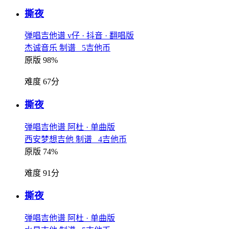
撕夜
弹唱吉他谱
v仔
· 抖音
· 翻唱版
杰诚音乐 制谱 5吉他币
原版 98%
难度 67分
撕夜
弹唱吉他谱
阿杜
· 单曲版
西安梦想吉他 制谱 4吉他币
原版 74%
难度 91分
撕夜
弹唱吉他谱
阿杜
· 单曲版