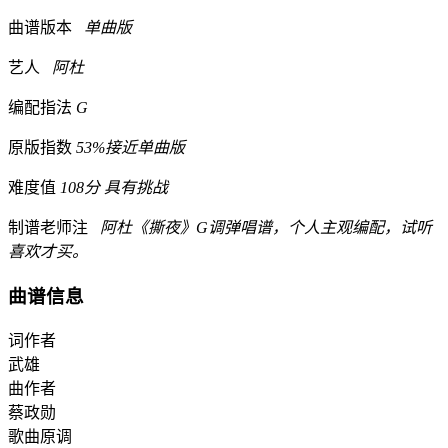
曲谱版本
单曲版
艺人
阿杜
编配指法
G
原版指数
53%接近单曲版
难度值
108分 具有挑战
制谱老师注
阿杜《撕夜》G调弹唱谱，个人主观编配，试听
喜欢才买。
曲谱信息
词作者
武雄
曲作者
蔡政勋
歌曲原调