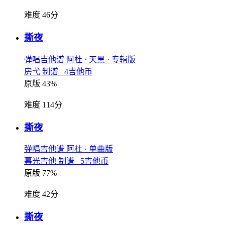
难度 46分
撕夜
弹唱吉他谱
阿杜
· 天黑
· 专辑版
房弋 制谱 4吉他币
原版 43%
难度 114分
撕夜
弹唱吉他谱
阿杜
· 单曲版
暮光吉他 制谱 5吉他币
原版 77%
难度 42分
撕夜