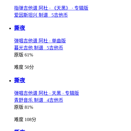
指弹吉他谱
阿杜
· 《天黑》
· 专辑版
爱因斯坦兴 制谱 5吉他币
撕夜
弹唱吉他谱
阿杜
· 单曲版
暮光吉他 制谱 5吉他币
原版 61%
难度 50分
撕夜
弹唱吉他谱
阿杜
· 天黑
· 专辑版
青舒音乐 制谱 4吉他币
原版 81%
难度 108分