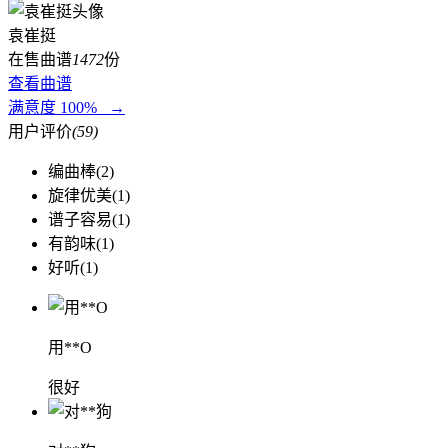
袁崔挺
在售曲谱
1472
份
查看曲谱
满意度 100% →
用户评价
(59)
编曲棒(2)
旋律优美(1)
谱子容易(1)
有韵味(1)
好听(1)
用**O
很好