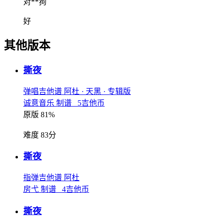
对**狗
好
其他版本
撕夜
弹唱吉他谱
阿杜
· 天黑
· 专辑版
诚意音乐 制谱 5吉他币
原版 81%
难度 83分
撕夜
指弹吉他谱
阿杜
房弋 制谱 4吉他币
撕夜