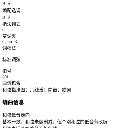
B ♭
编配选调
B ♭
指法调式
G
变调夹
Capo=3
调弦法
标准调弦
拍号
4/4
曲谱包含
和弦指法图；六线谱；简谱；歌词
编曲信息
和弦低音走向
基本一致，和弦未做删减，但个别和弦的低音有改编