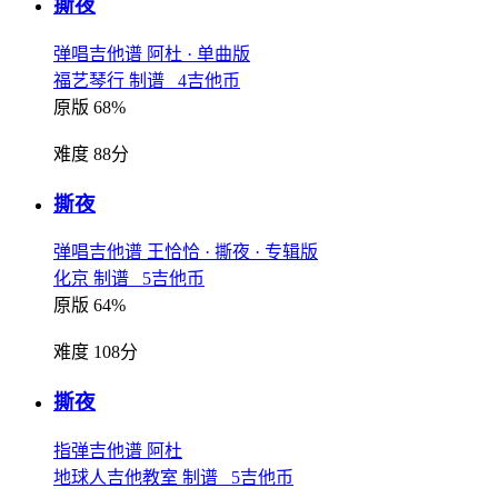
撕夜
弹唱吉他谱
阿杜
· 单曲版
福艺琴行 制谱 4吉他币
原版 68%
难度 88分
撕夜
弹唱吉他谱
王恰恰
· 撕夜
· 专辑版
化京 制谱 5吉他币
原版 64%
难度 108分
撕夜
指弹吉他谱
阿杜
地球人吉他教室 制谱 5吉他币