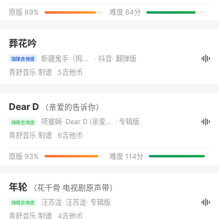
原版 89%
难度 84分
葬花吟
新疆鬼手（拇指吉他）
· 抖音
· 翻弹版
指弹吉他谱
青舒音乐 制谱 5吉他币
Dear D
（亲爱的告诉你）
项睿娴
· Dear D (亲爱的告诉你)
· 专辑版
弹唱吉他谱
青舒音乐 制谱 6吉他币
原版 93%
难度 114分
年轮
（花千骨 电视剧原声带）
汪苏泷
· 汪苏泷
· 专辑版
弹唱吉他谱
青舒音乐 制谱 4吉他币