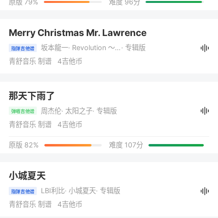
原版 79%
难度 96分
Merry Christmas Mr. Lawrence
坂本龍一
· Revolution ～私たちの望むものは～
· 专辑版
指弹吉他谱
青舒音乐 制谱 4吉他币
那天下雨了
周杰伦
· 太阳之子
· 专辑版
弹唱吉他谱
青舒音乐 制谱 4吉他币
原版 82%
难度 107分
小城夏天
LBI利比
· 小城夏天
· 专辑版
指弹吉他谱
青舒音乐 制谱 4吉他币