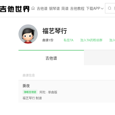
吉他谱
钢琴谱
简谱
吉他教程
下载APP
福艺琴行
曲谱1份
私信TA
加入TA的粉丝群
加入
吉他谱
曲谱信息
撕夜
阿杜
· 单曲版
弹唱吉他谱
福艺琴行
制谱