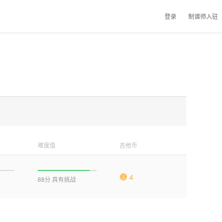
登录
制谱师入驻
难度值
吉他币
4
88分 具有挑战