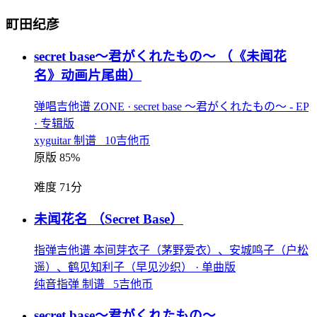
町田纪彦
secret base〜君がくれたもの〜
（《未闻花
名》动画片尾曲）
弹唱吉他谱
ZONE
· secret base 〜君がくれたもの〜 - EP
· 专辑版
xyguitar 制谱 10吉他币
原版 85%
难度 71分
未闻花名
（Secret Base）
指弹吉他谱
本间芽衣子（茅野爱衣）、安城鸣子（户松
遥）、鹤见知利子（早见沙织）
· 单曲版
纯音指弹 制谱 5吉他币
secret base～君がくれたもの～