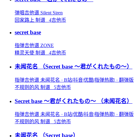
弹唱吉他谱
Silent Siren
回家路上 制谱 4吉他币
secret base
指弹吉他谱
ZONE
精灵天使 制谱 4吉他币
未闻花名
（Secret base ～君がくれたもの～）
指弹吉他谱
未闻花名
· B站|抖音|优酷|指弹热歌|
· 翻弹版
不规则的风 制谱 5吉他币
Secret base ～君がくれたもの～
（未闻花名）
指弹吉他谱
未闻花名
· B站|优酷|抖音|指弹热歌|
· 翻弹版
不规则的风 制谱 5吉他币
未闻花名
（Secret base）