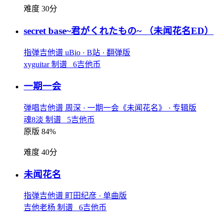
难度 30分
secret base~君がくれたもの~
（未闻花名ED）
指弹吉他谱
uBio
· B站
· 翻弹版
xyguitar 制谱 6吉他币
一期一会
弹唱吉他谱
周深
· 一期一会《未闻花名》
· 专辑版
魂8淡 制谱 5吉他币
原版 84%
难度 40分
未闻花名
指弹吉他谱
町田纪彦
· 单曲版
吉他老杨 制谱 6吉他币