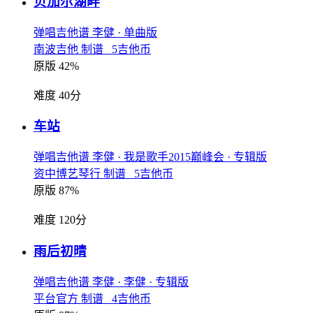
贝加尔湖畔
弹唱吉他谱
李健
· 单曲版
南波吉他 制谱 5吉他币
原版 42%
难度 40分
车站
弹唱吉他谱
李健
· 我是歌手2015巅峰会
· 专辑版
资中博艺琴行 制谱 5吉他币
原版 87%
难度 120分
雨后初晴
弹唱吉他谱
李健
· 李健
· 专辑版
平台官方 制谱 4吉他币