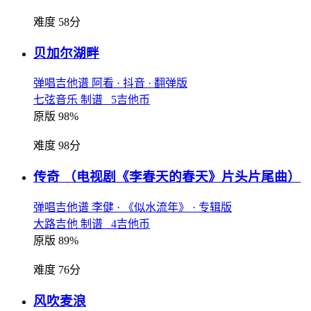
难度 58分
贝加尔湖畔
弹唱吉他谱
阿看
· 抖音
· 翻弹版
七弦音乐 制谱 5吉他币
原版 98%
难度 98分
传奇
（电视剧《李春天的春天》片头片尾曲）
弹唱吉他谱
李健
· 《似水流年》
· 专辑版
大路吉他 制谱 4吉他币
原版 89%
难度 76分
风吹麦浪