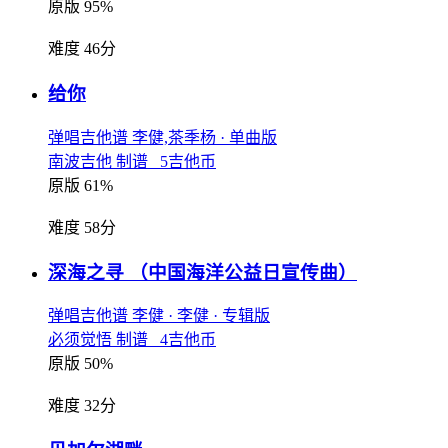
原版 95%
难度 46分
给你
弹唱吉他谱
李健,茶季杨
· 单曲版
南波吉他 制谱 5吉他币
原版 61%
难度 58分
深海之寻
（中国海洋公益日宣传曲）
弹唱吉他谱
李健
· 李健
· 专辑版
必须觉悟 制谱 4吉他币
原版 50%
难度 32分