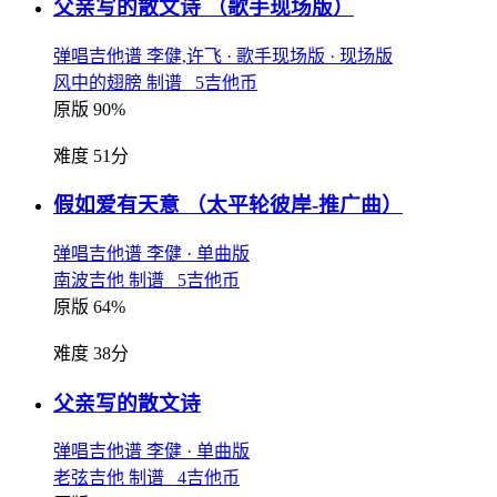
父亲写的散文诗
（歌手现场版）
弹唱吉他谱
李健,许飞
· 歌手现场版
· 现场版
风中的翅膀 制谱 5吉他币
原版 90%
难度 51分
假如爱有天意
（太平轮彼岸-推广曲）
弹唱吉他谱
李健
· 单曲版
南波吉他 制谱 5吉他币
原版 64%
难度 38分
父亲写的散文诗
弹唱吉他谱
李健
· 单曲版
老弦吉他 制谱 4吉他币