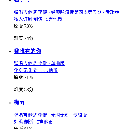
弹唱吉他谱
李健
· 经典咏流传第四季第五期
· 专辑版
私人订制 制谱 5吉他币
原版 73%
难度 74分
我唯有的你
弹唱吉他谱
李健
· 单曲版
化身无 制谱 5吉他币
原版 71%
难度 53分
梅雨
弹唱吉他谱
李健
· 无时无刻
· 专辑版
刘禹 制谱 5吉他币
原版 81%