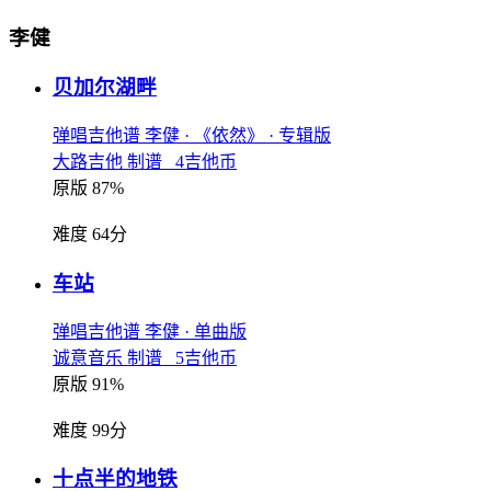
李健
贝加尔湖畔
弹唱吉他谱
李健
· 《依然》
· 专辑版
大路吉他 制谱 4吉他币
原版 87%
难度 64分
车站
弹唱吉他谱
李健
· 单曲版
诚意音乐 制谱 5吉他币
原版 91%
难度 99分
十点半的地铁