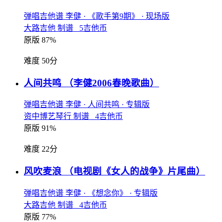
弹唱吉他谱
李健
· 《歌手第9期》
· 现场版
大路吉他 制谱 5吉他币
原版 87%
难度 50分
人间共鸣
（李健2006春晚歌曲）
弹唱吉他谱
李健
· 人间共鸣
· 专辑版
资中博艺琴行 制谱 4吉他币
原版 91%
难度 22分
风吹麦浪
（电视剧《女人的战争》片尾曲）
弹唱吉他谱
李健
· 《想念你》
· 专辑版
大路吉他 制谱 4吉他币
原版 77%