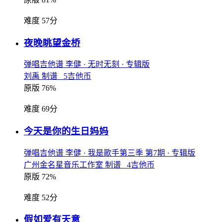
难度 57分
夜晚眺望金桥
弹唱吉他谱
李健
· 无时无刻
· 专辑版
刘禹 制谱 5吉他币
原版 76%
难度 69分
今天是你的生日妈妈
弹唱吉他谱
李健
· 我是歌手第三季 第7期
· 专辑版
广州金名星音乐工作室 制谱 4吉他币
原版 72%
难度 52分
假如爱有天意