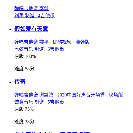
弹唱吉他谱
李健
刘禹 制谱 4吉他币
假如爱有天意
弹唱吉他谱
赛平
· 优酷视频
· 翻弹版
七弦音乐 制谱 5吉他币
原版 100%
难度 58分
传奇
弹唱吉他谱
谢霆锋
· 2020中国好声音开场秀
· 现场版
诚意音乐 制谱 5吉他币
原版 75%
难度 38分