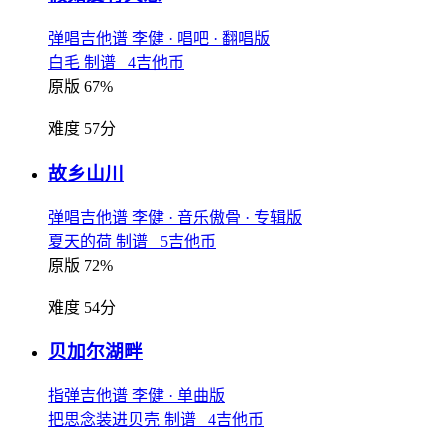
弹唱吉他谱
李健
· 唱吧
· 翻唱版
白毛 制谱 4吉他币
原版 67%
难度 57分
故乡山川
弹唱吉他谱
李健
· 音乐傲骨
· 专辑版
夏天的荷 制谱 5吉他币
原版 72%
难度 54分
贝加尔湖畔
指弹吉他谱
李健
· 单曲版
把思念装进贝壳 制谱 4吉他币