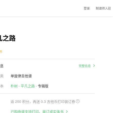
登录
制谱师入驻
凡之路
币
息
完整信息
类
单旋律吉他谱
本
朴树
·
平凡之路
· 专辑版
返 250 积分，再送 0.3 吉他币打印装订券
已购曲谱支持打印、装订成实体书