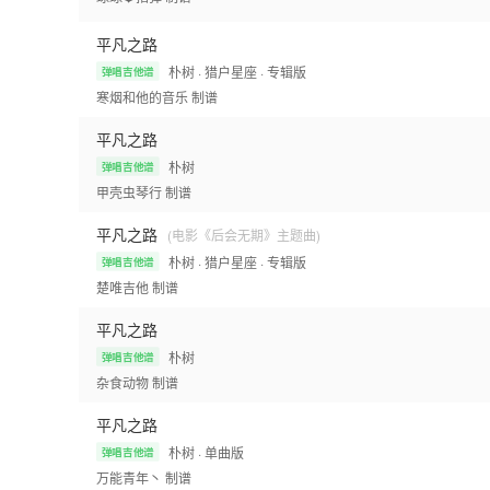
平凡之路
朴树
· 猎户星座
· 专辑版
弹唱吉他谱
寒烟和他的音乐
制谱
平凡之路
朴树
弹唱吉他谱
甲壳虫琴行
制谱
平凡之路
(电影《后会无期》主题曲)
朴树
· 猎户星座
· 专辑版
弹唱吉他谱
楚唯吉他
制谱
平凡之路
朴树
弹唱吉他谱
杂食动物
制谱
平凡之路
朴树
· 单曲版
弹唱吉他谱
万能青年丶
制谱