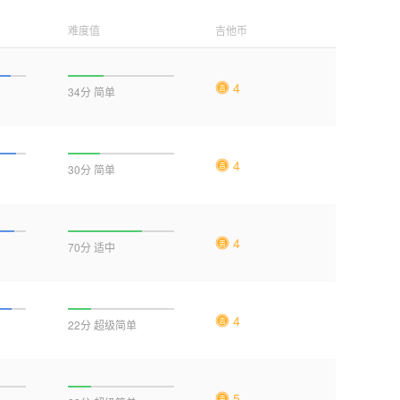
难度值
吉他币
4
34分 简单
4
30分 简单
4
70分 适中
4
22分 超级简单
5