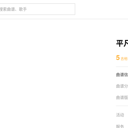
平
5
吉他
曲谱信
曲谱分
曲谱版
活动
服务