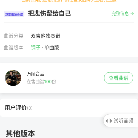
把悲伤留给自己
完整信息 →
双吉他独奏谱
曲谱分类
双吉他独奏谱
曲谱版本
钢子
· 单曲版
万顺音品
查看曲谱
在售曲谱
100
份
用户评价
(0)
试听音频
其他版本