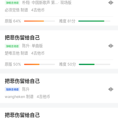
朴翔
· 中国新歌声 第7期
· 现场版
弹唱吉他谱
必须觉悟 制谱 4吉他币
原版 64%
难度 81分
把悲伤留给自己
陈升
· 单曲版
弹唱吉他谱
楚唯吉他 制谱 4吉他币
原版 50%
难度 50分
把悲伤留给自己
陈升
指弹吉他谱
wangheken 制谱 4吉他币
把悲伤留给自己