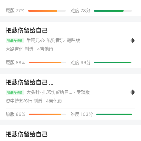
原版 77%
难度 78分
把悲伤留给自己
半吨兄弟
· 酷狗音乐
· 翻唱版
弹唱吉他谱
大路吉他 制谱 4吉他币
原版 88%
难度 96分
把悲伤留给自己
（把悲伤留给自己 (你的美丽让你带走)）
大头针
· 把悲伤留给自己 (你的美丽让你带走)
· 专辑版
弹唱吉他谱
资中博艺琴行 制谱 4吉他币
原版 86%
难度 103分
把悲伤留给自己