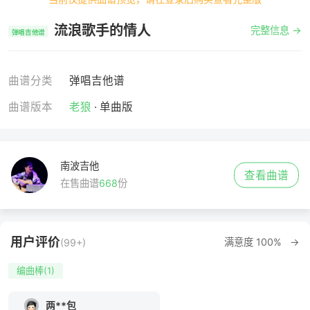
流浪歌手的情人
完整信息 →
弹唱吉他谱
曲谱分类
弹唱吉他谱
曲谱版本
老狼
· 单曲版
南波吉他
查看曲谱
在售曲谱
668
份
用户评价
满意度 100% →
(99+)
编曲棒(1)
两**包