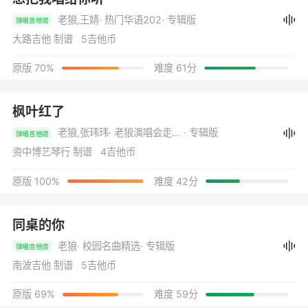
老狼,王婧
· 热门华语202
· 专辑版
弹唱吉他谱
大路吉他 制谱 5吉他币
原版 70%
难度 61分
枫叶红了
老狼,张玮玮
· 老狼演唱会走廊Afterparty现场版
· 专辑版
弹唱吉他谱
资中博艺琴行 制谱 4吉他币
原版 100%
难度 42分
同桌的你
老狼
· 校园名曲精选
· 专辑版
弹唱吉他谱
南波吉他 制谱 5吉他币
原版 69%
难度 59分