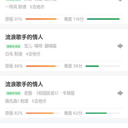
一阵风 制谱 5吉他币
原版 91%
难度 118分
流浪歌手的情人
宝儿
· 唱吧
· 翻唱版
弹唱吉他谱
白毛 制谱 4吉他币
原版 88%
难度 39分
流浪歌手的情人
老狼
· 《校园民谣1》
· 专辑版
弹唱吉他谱
路先森1 制谱 5吉他币
原版 82%
难度 62分