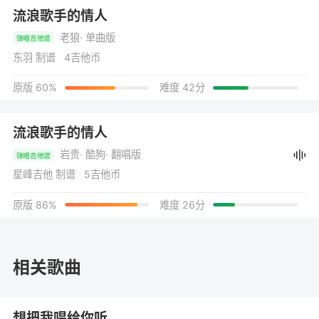
流浪歌手的情人
老狼
· 单曲版
弹唱吉他谱
东羽 制谱 4吉他币
原版 60%
难度 42分
流浪歌手的情人
岩贵
· 酷狗
· 翻唱版
弹唱吉他谱
星峰吉他 制谱 5吉他币
原版 86%
难度 26分
相关歌曲
想把我唱给你听