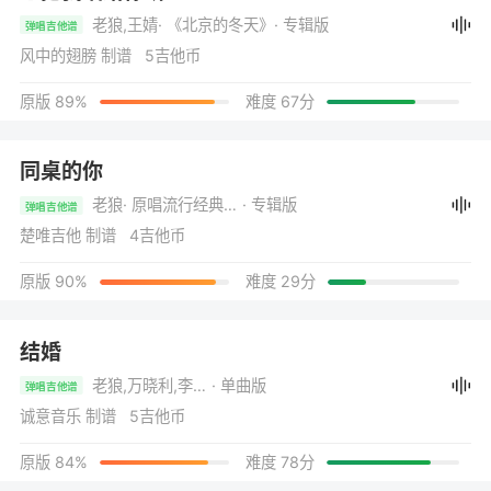
老狼,王婧
· 《北京的冬天》
· 专辑版
弹唱吉他谱
风中的翅膀 制谱 5吉他币
原版 89%
难度 67分
同桌的你
老狼
· 原唱流行经典名曲3
· 专辑版
弹唱吉他谱
楚唯吉他 制谱 4吉他币
原版 90%
难度 29分
结婚
老狼,万晓利,李zhi
· 单曲版
弹唱吉他谱
诚意音乐 制谱 5吉他币
原版 84%
难度 78分