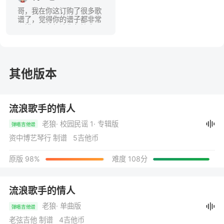
哥，我在你这订购了很多歌
谱了，觉得你的谱子都非常
不错，现在想让您帮忙出一
个陈羽凡的《原谅我这一
回》行吗？这歌比较冷门，
很早用磁带听的，一直念念
不忘，可惜不是很火，但是
真好听。
其他版本
流浪歌手的情人
老狼
· 校园民谣 1
· 专辑版
弹唱吉他谱
资中博艺琴行 制谱 5吉他币
原版 98%
难度 108分
流浪歌手的情人
老狼
· 单曲版
弹唱吉他谱
老弦吉他 制谱 4吉他币