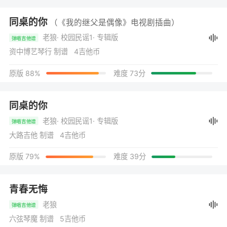
同桌的你
（《我的继父是偶像》电视剧插曲）
老狼
· 校园民谣1
· 专辑版
弹唱吉他谱
资中博艺琴行 制谱 4吉他币
原版 88%
难度 73分
同桌的你
老狼
· 校园民谣1
· 专辑版
弹唱吉他谱
大路吉他 制谱 4吉他币
原版 79%
难度 39分
青春无悔
老狼
弹唱吉他谱
六弦琴魔 制谱 5吉他币