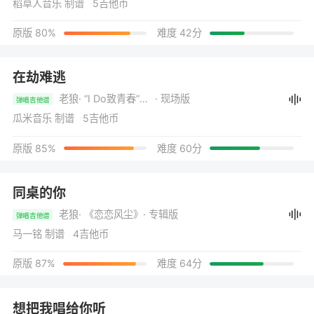
稻草人音乐 制谱 5吉他币
原版 80%
难度 42分
在劫难逃
老狼
· “I Do致青春”音为走心演唱会
· 现场版
弹唱吉他谱
瓜米音乐 制谱 5吉他币
原版 85%
难度 60分
同桌的你
老狼
· 《恋恋风尘》
· 专辑版
弹唱吉他谱
马一铭 制谱 4吉他币
原版 87%
难度 64分
想把我唱给你听