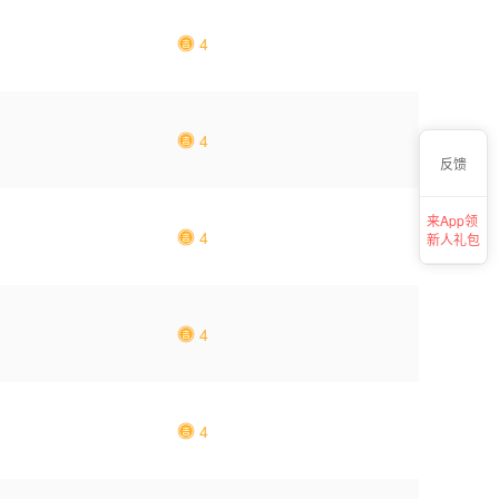
4
4
反馈
来App领
4
新人礼包
4
4