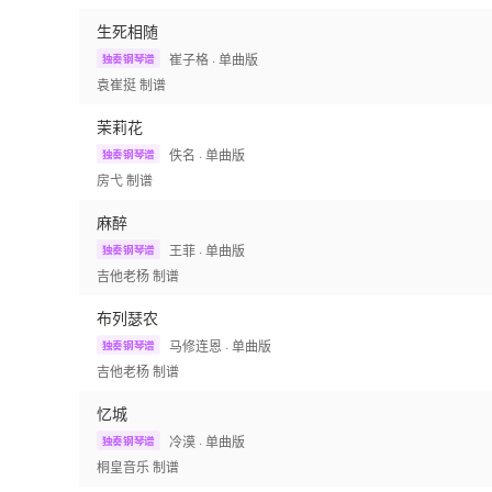
生死相随
崔子格
· 单曲版
独奏钢琴谱
袁崔挺
制谱
茉莉花
佚名
· 单曲版
独奏钢琴谱
房弋
制谱
麻醉
王菲
· 单曲版
独奏钢琴谱
吉他老杨
制谱
布列瑟农
马修连恩
· 单曲版
独奏钢琴谱
吉他老杨
制谱
忆城
冷漠
· 单曲版
独奏钢琴谱
桐皇音乐
制谱