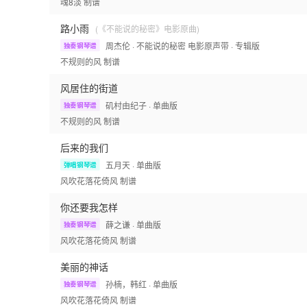
魂8淡
制谱
路小雨
(《不能说的秘密》电影原曲)
周杰伦
· 不能说的秘密 电影原声带
· 专辑版
独奏钢琴谱
不规则的风
制谱
风居住的街道
矶村由纪子
· 单曲版
独奏钢琴谱
不规则的风
制谱
后来的我们
五月天
· 单曲版
弹唱钢琴谱
风吹花落花倚风
制谱
你还要我怎样
薛之谦
· 单曲版
独奏钢琴谱
风吹花落花倚风
制谱
美丽的神话
孙楠，韩红
· 单曲版
独奏钢琴谱
风吹花落花倚风
制谱