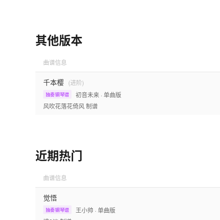
其他版本
曲谱信息
千本樱
(进阶)
初音未来
· 单曲版
独奏钢琴谱
风吹花落花倚风
制谱
近期热门
曲谱信息
觉悟
王小帅
· 单曲版
独奏钢琴谱