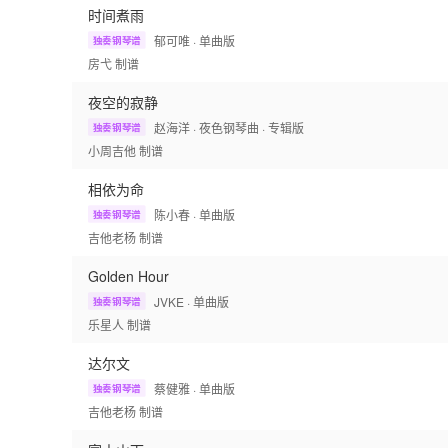
时间煮雨
郁可唯
· 单曲版
独奏钢琴谱
房弋
制谱
夜空的寂静
赵海洋
· 夜色钢琴曲
· 专辑版
独奏钢琴谱
小周吉他
制谱
相依为命
陈小春
· 单曲版
独奏钢琴谱
吉他老杨
制谱
Golden Hour
JVKE
· 单曲版
独奏钢琴谱
乐星人
制谱
达尔文
蔡健雅
· 单曲版
独奏钢琴谱
吉他老杨
制谱