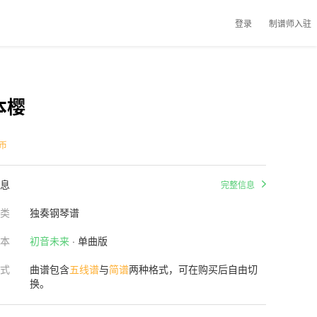
登录
制谱师入驻
本樱
币
息
完整信息
类
独奏钢琴谱
本
初音未来
· 单曲版
式
曲谱包含
五线谱
与
简谱
两种格式，可在购买后自由切
换。