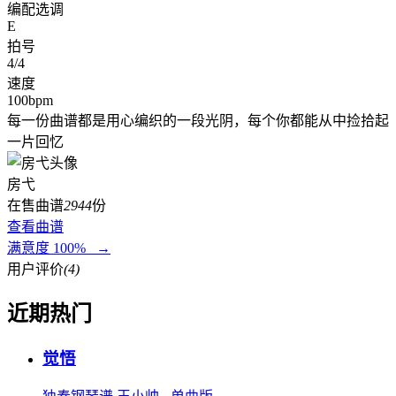
编配选调
E
拍号
4/4
速度
100bpm
每一份曲谱都是用心编织的一段光阴，每个你都能从中捡拾起
一片回忆
房弋
在售曲谱
2944
份
查看曲谱
满意度 100% →
用户评价
(4)
近期热门
觉悟