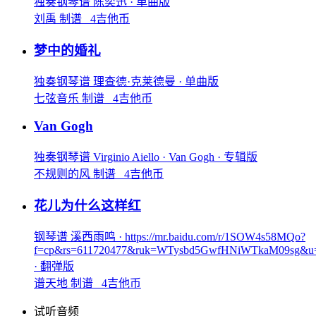
独奏钢琴谱
陈奕迅
· 单曲版
刘禹 制谱 4吉他币
梦中的婚礼
独奏钢琴谱
理查德·克莱德曼
· 单曲版
七弦音乐 制谱 4吉他币
Van Gogh
独奏钢琴谱
Virginio Aiello
· Van Gogh
· 专辑版
不规则的风 制谱 4吉他币
花儿为什么这样红
钢琴谱
溪西雨鸣
· https://mr.baidu.com/r/1SOW4s58MQo?
f=cp&rs=611720477&ruk=WTysbd5GwfHNiWTkaM09sg&u=f
· 翻弹版
谱天地 制谱 4吉他币
试听音频