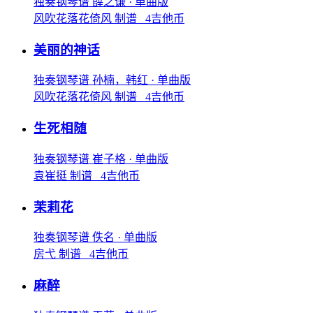
独奏钢琴谱
薛之谦
· 单曲版
风吹花落花倚风 制谱 4吉他币
美丽的神话
独奏钢琴谱
孙楠，韩红
· 单曲版
风吹花落花倚风 制谱 4吉他币
生死相随
独奏钢琴谱
崔子格
· 单曲版
袁崔挺 制谱 4吉他币
茉莉花
独奏钢琴谱
佚名
· 单曲版
房弋 制谱 4吉他币
麻醉