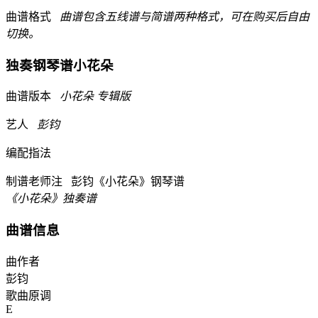
曲谱格式
曲谱包含
五线谱
与
简谱
两种格式，可在购买后自由
切换。
独奏钢琴谱
小花朵
曲谱版本
小花朵 专辑版
艺人
彭钧
编配指法
制谱老师注
彭钧《小花朵》钢琴谱
《小花朵》独奏谱
曲谱信息
曲作者
彭钧
歌曲原调
E