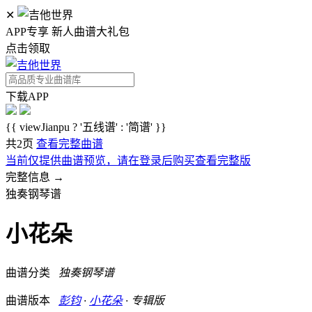
✕
APP专享 新人曲谱大礼包
点击领取
下载APP
{{ viewJianpu ? '五线谱' : '简谱' }}
共2页
查看完整曲谱
当前仅提供曲谱预览，请在登录后购买查看完整版
完整信息 →
独奏钢琴谱
小花朵
曲谱分类
独奏钢琴谱
曲谱版本
彭钧
·
小花朵
· 专辑版