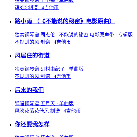
独奏钢琴谱
王小帅
· 单曲版
魂8淡 制谱 4吉他币
路小雨
（《不能说的秘密》电影原曲）
独奏钢琴谱
周杰伦
· 不能说的秘密 电影原声带
· 专辑版
不规则的风 制谱 4吉他币
风居住的街道
独奏钢琴谱
矶村由纪子
· 单曲版
不规则的风 制谱 4吉他币
后来的我们
弹唱钢琴谱
五月天
· 单曲版
风吹花落花倚风 制谱 4吉他币
你还要我怎样