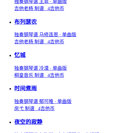
独奏钢琴谱
王菲
· 单曲版
吉他老杨 制谱 4吉他币
布列瑟农
独奏钢琴谱
马修连恩
· 单曲版
吉他老杨 制谱 4吉他币
忆城
独奏钢琴谱
冷漠
· 单曲版
桐皇音乐 制谱 4吉他币
时间煮雨
独奏钢琴谱
郁可唯
· 单曲版
房弋 制谱 4吉他币
夜空的寂静