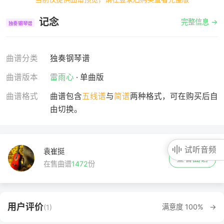
记念
完整信息 →
独奏钢琴谱
曲谱分类
独奏钢琴谱
曲谱版本
雷雨心
· 单曲版
曲谱格式
曲谱包含
五线谱
与
简谱
两种格式，可在购买后自
由切换。
试听音频
袁崔挺
查看曲谱
在售曲谱
1472
份
用户评价
满意度 100% →
(1)