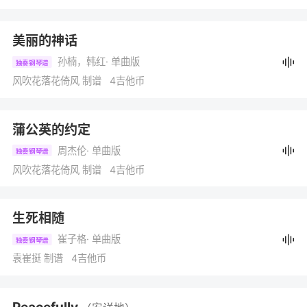
美丽的神话
孙楠，韩红
· 单曲版
独奏钢琴谱
风吹花落花倚风 制谱 4吉他币
蒲公英的约定
周杰伦
· 单曲版
独奏钢琴谱
风吹花落花倚风 制谱 4吉他币
生死相随
崔子格
· 单曲版
独奏钢琴谱
袁崔挺 制谱 4吉他币