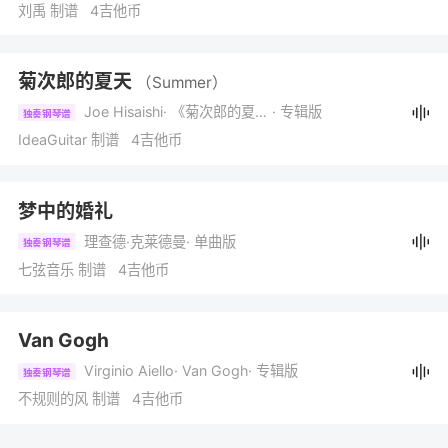
刘禹 制谱 4吉他币
菊次郎的夏天
（Summer）
Joe Hisaishi
· 《菊次郎的夏天》
· 专辑版
独奏钢琴谱
IdeaGuitar 制谱 4吉他币
梦中的婚礼
理查德·克莱德曼
· 单曲版
独奏钢琴谱
七弦音乐 制谱 4吉他币
Van Gogh
Virginio Aiello
· Van Gogh
· 专辑版
独奏钢琴谱
不规则的风 制谱 4吉他币