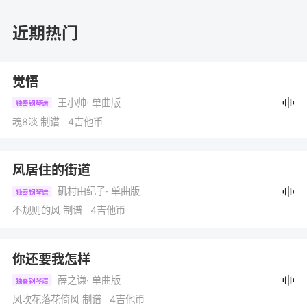
近期热门
觉悟
王小帅
· 单曲版
独奏钢琴谱
魂8淡 制谱 4吉他币
风居住的街道
矶村由纪子
· 单曲版
独奏钢琴谱
不规则的风 制谱 4吉他币
你还要我怎样
薛之谦
· 单曲版
独奏钢琴谱
风吹花落花倚风 制谱 4吉他币