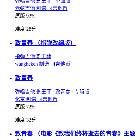
弹唱吉他谱
王菲
· 单曲版
老弦吉他 制谱 4吉他币
原版 93%
难度 28分
致青春
（指弹改编版）
指弹吉他谱
王菲
wangheken 制谱 4吉他币
致青春
弹唱吉他谱
王菲
· 致青春
· 专辑版
化京 制谱 4吉他币
原版 72%
难度 32分
致青春
（电影《致我们终将逝去的青春》主题