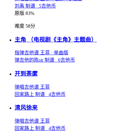
刘禹 制谱 5吉他币
原版 83%
难度 58分
主角
（电视剧《主角》主题曲）
指弹吉他谱
王菲
· 单曲版
弹吉他的陈sir 制谱 6吉他币
开到荼縻
弹唱吉他谱
王菲
回家路上 制谱 4吉他币
清风徐来
弹唱吉他谱
王菲
回家路上 制谱 4吉他币