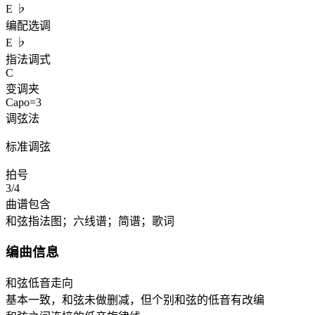
E ♭
编配选调
E ♭
指法调式
C
变调夹
Capo=3
调弦法
标准调弦
拍号
3/4
曲谱包含
和弦指法图；六线谱；简谱；歌词
编曲信息
和弦低音走向
基本一致，和弦未做删减，但个别和弦的低音有改编