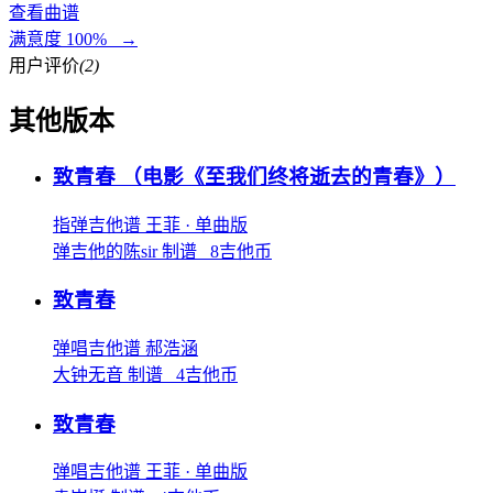
查看曲谱
满意度 100% →
用户评价
(2)
其他版本
致青春
（电影《至我们终将逝去的青春》）
指弹吉他谱
王菲
· 单曲版
弹吉他的陈sir 制谱 8吉他币
致青春
弹唱吉他谱
郝浩涵
大钟无音 制谱 4吉他币
致青春
弹唱吉他谱
王菲
· 单曲版