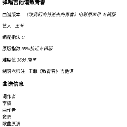
弹唱吉他谱
致青春
曲谱版本
《致我们终将逝去的青春》电影原声带 专辑版
艺人
王菲
编配指法
C
原版指数
69%接近专辑版
难度值
36分 简单
制谱老师注
王菲《致青春》吉他谱
曲谱信息
词作者
李樯
曲作者
窦鹏
歌曲原调