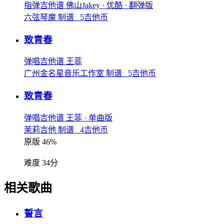
指弹吉他谱
佛山Jakey
· 优酷
· 翻弹版
六弦琴魔 制谱 5吉他币
致青春
弹唱吉他谱
王菲
广州金名星音乐工作室 制谱 5吉他币
致青春
弹唱吉他谱
王菲
· 单曲版
茉莉吉他 制谱 4吉他币
原版 46%
难度 34分
相关歌曲
誓言