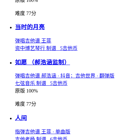
原版 100%
难度 77分
当时的月亮
弹唱吉他谱
王菲
资中博艺琴行 制谱 5吉他币
如愿
（郝浩涵监制）
弹唱吉他谱
郝浩涵
· 抖音；吉他世界
· 翻弹版
七弦音乐 制谱 5吉他币
原版 100%
难度 77分
人间
指弹吉他谱
王菲
· 单曲版
吉他老杨 制谱 6吉他币