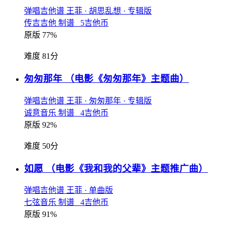
弹唱吉他谱
王菲
· 胡思乱想
· 专辑版
传吉吉他 制谱 5吉他币
原版 77%
难度 81分
匆匆那年
（电影《匆匆那年》主题曲）
弹唱吉他谱
王菲
· 匆匆那年
· 专辑版
诚意音乐 制谱 4吉他币
原版 92%
难度 50分
如愿
（电影《我和我的父辈》主题推广曲）
弹唱吉他谱
王菲
· 单曲版
七弦音乐 制谱 4吉他币
原版 91%