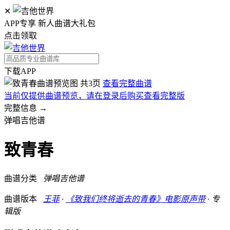
✕
APP专享 新人曲谱大礼包
点击领取
下载APP
共3页
查看完整曲谱
当前仅提供曲谱预览，请在登录后购买查看完整版
完整信息 →
弹唱吉他谱
致青春
曲谱分类
弹唱吉他谱
曲谱版本
王菲
·
《致我们终将逝去的青春》电影原声带
· 专
辑版