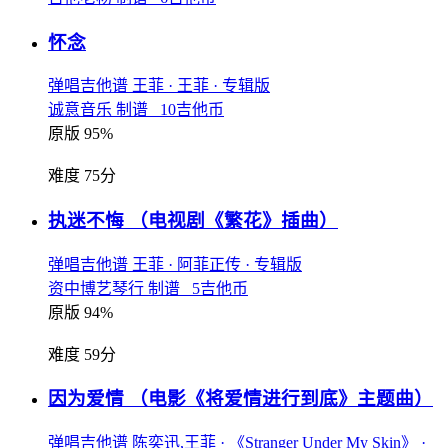
怀念
弹唱吉他谱
王菲
· 王菲
· 专辑版
诚意音乐 制谱 10吉他币
原版 95%
难度 75分
执迷不悔
（电视剧《繁花》插曲）
弹唱吉他谱
王菲
· 阿菲正传
· 专辑版
资中博艺琴行 制谱 5吉他币
原版 94%
难度 59分
因为爱情
（电影《将爱情进行到底》主题曲）
弹唱吉他谱
陈奕迅,王菲
· 《Stranger Under My Skin》
·