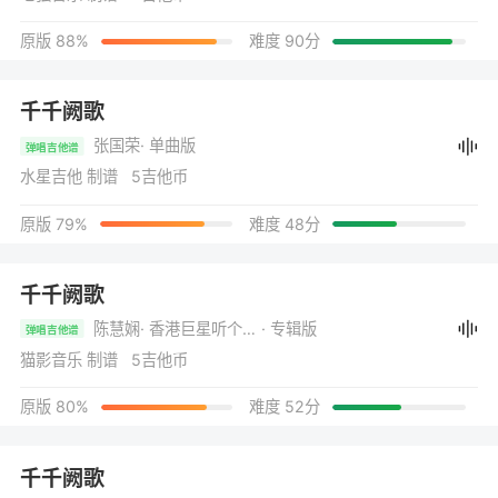
原版 88%
难度 90分
千千阙歌
张国荣
· 单曲版
弹唱吉他谱
水星吉他 制谱 5吉他币
原版 79%
难度 48分
千千阙歌
陈慧娴
· 香港巨星听个够.千千阕歌精选辑
· 专辑版
弹唱吉他谱
猫影音乐 制谱 5吉他币
原版 80%
难度 52分
千千阙歌