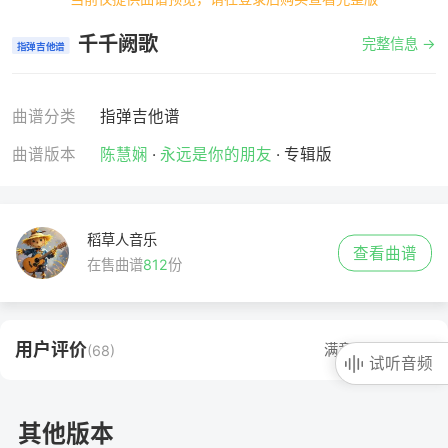
千千阙歌
完整信息 →
指弹吉他谱
曲谱分类
指弹吉他谱
曲谱版本
陈慧娴
·
永远是你的朋友
· 专辑版
稻草人音乐
查看曲谱
在售曲谱
812
份
用户评价
满意度 100% →
(68)
试听音频
其他版本