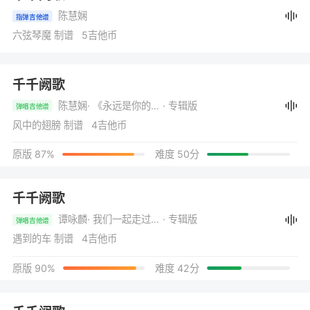
陈慧娴
指弹吉他谱
六弦琴魔 制谱 5吉他币
千千阙歌
陈慧娴
· 《永远是你的朋友》
· 专辑版
弹唱吉他谱
风中的翅膀 制谱 4吉他币
原版 87%
难度 50分
千千阙歌
谭咏麟
· 我们一起走过的日子
· 专辑版
弹唱吉他谱
遇到的车 制谱 4吉他币
原版 90%
难度 42分