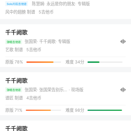
陈慧娴
· 永远是你的朋友
· 专辑版
Solo片段吉他谱
风中的翅膀 制谱 5吉他币
千千阙歌
张国荣
· 千千阙歌
· 专辑版
弹唱吉他谱
艺歌 制谱 5吉他币
原版 78%
难度 34分
千千阙歌
张国荣
· 张国荣告别乐坛演唱会
· 现场版
弹唱吉他谱
谱匠 制谱 4吉他币
原版 71%
难度 98分
千千阙歌