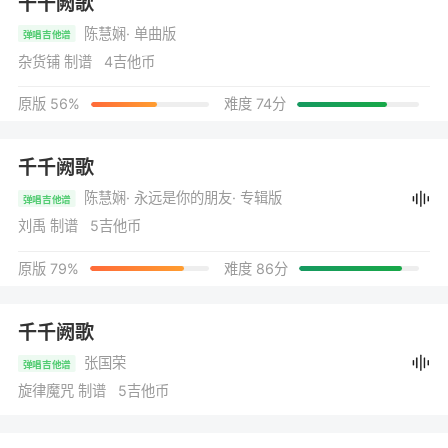
千千阙歌
陈慧娴
· 单曲版
弹唱吉他谱
杂货铺 制谱 4吉他币
原版 56%
难度 74分
千千阙歌
陈慧娴
· 永远是你的朋友
· 专辑版
弹唱吉他谱
刘禹 制谱 5吉他币
原版 79%
难度 86分
千千阙歌
张国荣
弹唱吉他谱
旋律魔咒 制谱 5吉他币