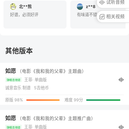
试听音频
北**熊
z**8
好谱，必须好评
有味道不错
相关视频
其他版本
如愿
（电影《我和我的父辈》主题曲）
王菲
· 单曲版
弹唱吉他谱
诚意音乐 制谱 5吉他币
原版 98%
难度 99分
如愿
（电影《我和我的父辈》主题推广曲）
王菲
· 单曲版
弹唱吉他谱