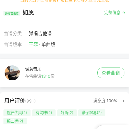
如愿
完整信息 →
弹唱吉他谱
曲谱分类
弹唱吉他谱
曲谱版本
王菲
· 单曲版
诚意音乐
查看曲谱
在售曲谱
1310
份
用户评价
满意度 100% →
(99+)
旋律优美(2)
有韵味(2)
好听(2)
谱子容易(2)
编曲棒(2)