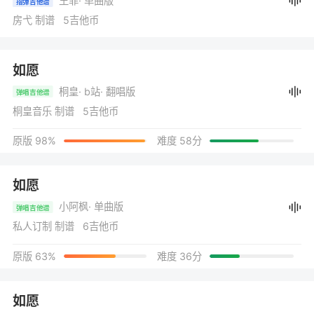
王菲
· 单曲版
指弹吉他谱
房弋 制谱 5吉他币
如愿
桐皇
· b站
· 翻唱版
弹唱吉他谱
桐皇音乐 制谱 5吉他币
原版 98%
难度 58分
如愿
小阿枫
· 单曲版
弹唱吉他谱
私人订制 制谱 6吉他币
原版 63%
难度 36分
如愿