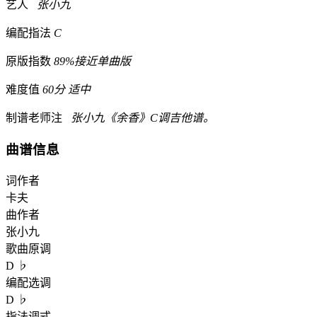
艺人
张小九
编配指法
C
原版指数
89%接近单曲版
难度值
60分 适中
制谱老师注
张小九《余香》C调吉他谱。
曲谱信息
词作者
卡夫
曲作者
张小九
歌曲原调
D ♭
编配选调
D ♭
指法调式