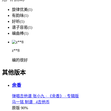
旋律优美(1)
有韵味(1)
好听(1)
谱子容易(1)
编曲棒(1)
z**8
编的很好
其他版本
余香
弹唱吉他谱
张小九
· 《余香》
· 专辑版
马一铭 制谱 4吉他币
原版 90%