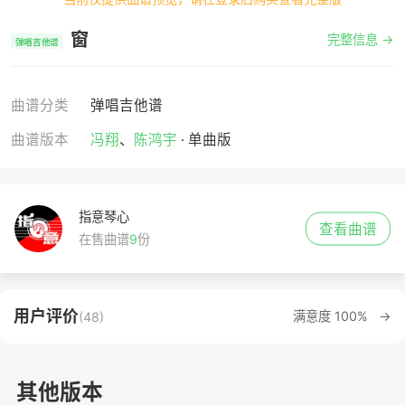
窗
完整信息 →
弹唱吉他谱
曲谱分类
弹唱吉他谱
曲谱版本
冯翔
、
陈鸿宇
· 单曲版
指意琴心
查看曲谱
在售曲谱
9
份
用户评价
满意度 100% →
(48)
其他版本