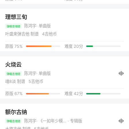
理想三旬
陈鸿宇
· 单曲版
弹唱吉他谱
叶盛来弹吉他 制谱 4吉他币
原版 75%
难度 20分
火烧云
陈鸿宇
· 单曲版
弹唱吉他谱
魂8淡 制谱 5吉他币
原版 67%
难度 42分
额尔古纳
陈鸿宇
· 《一如年少模样》
· 专辑版
弹唱吉他谱
大路吉他 制谱 5吉他币