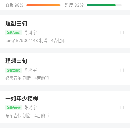
原版 98%
难度 83分
理想三旬
陈鸿宇
弹唱吉他谱
tang1579001148 制谱 4吉他币
理想三旬
陈鸿宇
弹唱吉他谱
必需音乐 制谱 4吉他币
一如年少模样
陈鸿宇
弹唱吉他谱
东军吉他 制谱 4吉他币