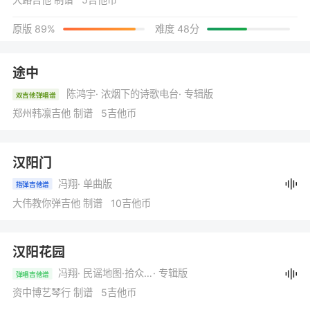
原版 89%
难度 48分
途中
陈鸿宇
· 浓烟下的诗歌电台
· 专辑版
双吉他弹唱谱
郑州韩凛吉他 制谱 5吉他币
汉阳门
冯翔
· 单曲版
指弹吉他谱
大伟教你弹吉他 制谱 10吉他币
汉阳花园
冯翔
· 民谣地图·拾众而歌
· 专辑版
弹唱吉他谱
资中博艺琴行 制谱 5吉他币