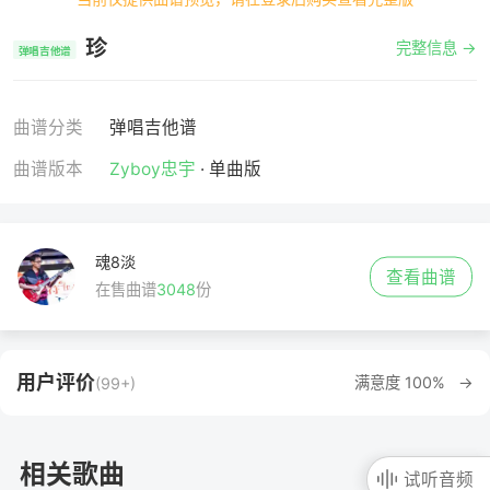
珍
完整信息 →
弹唱吉他谱
曲谱分类
弹唱吉他谱
曲谱版本
Zyboy忠宇
· 单曲版
魂8淡
查看曲谱
在售曲谱
3048
份
用户评价
满意度 100% →
(99+)
相关歌曲
试听音频