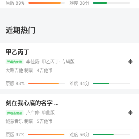
原版 89%
难度 38分
近期热门
甲乙丙丁
李佳薇
· 甲乙丙丁
· 专辑版
弹唱吉他谱
大路吉他 制谱 4吉他币
原版 83%
难度 44分
刻在我心底的名字
（电影《刻在你心底的名字》主题曲）
卢广仲
· 单曲版
弹唱吉他谱
诚意音乐 制谱 5吉他币
原版 97%
难度 56分