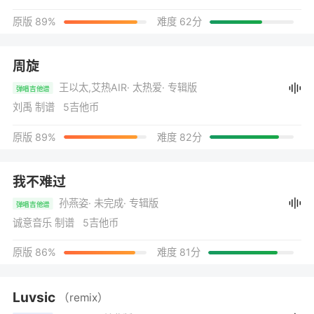
原版 89%
难度 62分
周旋
王以太,艾热AIR
· 太热爱
· 专辑版
弹唱吉他谱
刘禹 制谱 5吉他币
原版 89%
难度 82分
我不难过
孙燕姿
· 未完成
· 专辑版
弹唱吉他谱
诚意音乐 制谱 5吉他币
原版 86%
难度 81分
Luvsic
（remix）