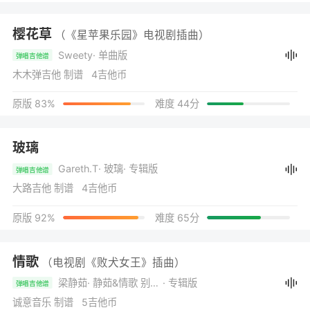
樱花草
（《星苹果乐园》电视剧插曲）
Sweety
· 单曲版
弹唱吉他谱
木木弹吉他 制谱 4吉他币
原版 83%
难度 44分
玻璃
Gareth.T
· 玻璃
· 专辑版
弹唱吉他谱
大路吉他 制谱 4吉他币
原版 92%
难度 65分
情歌
（电视剧《败犬女王》插曲）
梁静茹
· 静茹&情歌 别再为他流泪
· 专辑版
弹唱吉他谱
诚意音乐 制谱 5吉他币