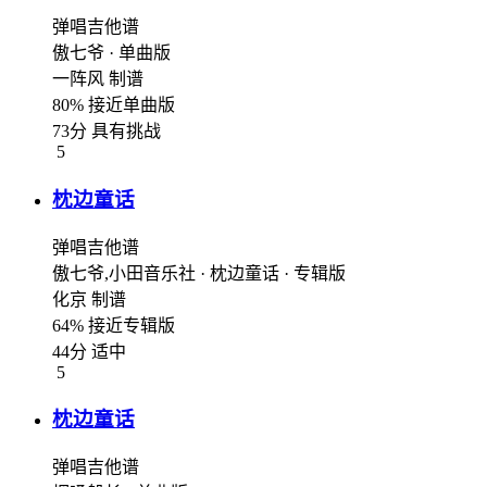
弹唱吉他谱
傲七爷
· 单曲版
一阵风
制谱
80% 接近单曲版
73分 具有挑战
5
枕边童话
弹唱吉他谱
傲七爷,小田音乐社
· 枕边童话
· 专辑版
化京
制谱
64% 接近专辑版
44分 适中
5
枕边童话
弹唱吉他谱