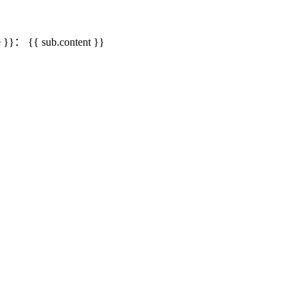
me }}：
{{ sub.content }}