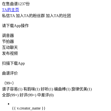
在售曲谱1237份
TA的主页
私信TA
加入TA的粉丝群
加入TA的社团
请下载App操作
调音器
节拍器
互动聊天
发布视频
扫描下载App
曲谱评价
（99+）
谱子容易(1)
有韵味(1)
好听(1)
编曲棒(1)
旋律优美(1)
全部(99+)
好评(99+)
中差评(0)
{{ v.creator_name }}