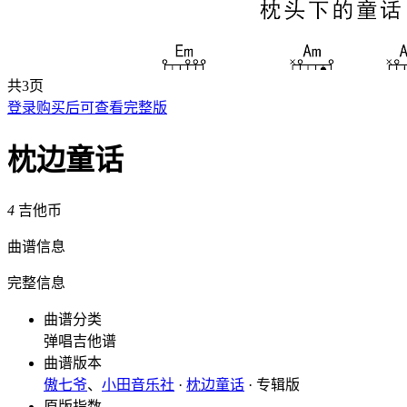
共3页
登录购买后可查看完整版
枕边童话
4
吉他币
曲谱信息
完整信息
曲谱分类
弹唱吉他谱
曲谱版本
傲七爷
、
小田音乐社
·
枕边童话
· 专辑版
原版指数