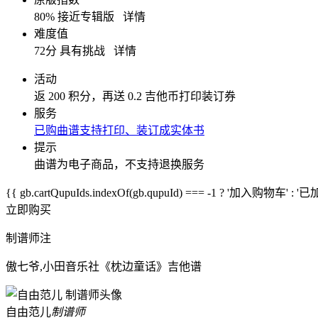
80% 接近专辑版
详情
难度值
72分 具有挑战
详情
活动
返 200 积分，再送 0.2 吉他币打印装订券
服务
已购曲谱支持打印、装订成实体书
提示
曲谱为电子商品，不支持退换服务
{{ gb.cartQupuIds.indexOf(gb.qupuId) === -1 ? '加入购物车' :
立即购买
制谱师注
傲七爷,小田音乐社《枕边童话》吉他谱
自由范儿
制谱师