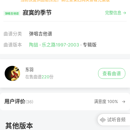
寂寞的季节
完整信息 →
弹唱吉他谱
曲谱分类
弹唱吉他谱
曲谱版本
陶喆
·
乐之路1997-2003
· 专辑版
东羽
查看曲谱
在售曲谱
220
份
用户评价
满意度 100% →
(36)
试听音频
其他版本