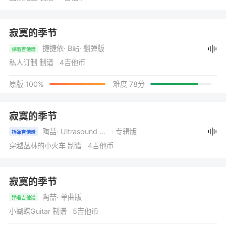
寂寞的季节
捷捷依
· B站
· 翻弹版
弹唱吉他谱
私人订制 制谱 4吉他币
原版 100%
难度 78分
寂寞的季节
陶喆
· Ultrasound 乐之路 1997-2003
· 专辑版
指弹吉他谱
穿越丛林的小火车 制谱 4吉他币
寂寞的季节
陶喆
· 单曲版
弹唱吉他谱
小蝴蝶Guitar 制谱 5吉他币