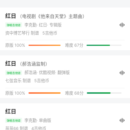
红日
（电视剧《他来自天堂》主题曲）
李克勤
· 红日
· 专辑版
弹唱吉他谱
资中博艺琴行 制谱 5吉他币
原版 100%
难度 67分
红日
（郝浩涵监制）
郝浩涵
· 优酷视频
· 翻弹版
弹唱吉他谱
七弦音乐 制谱 5吉他币
原版 100%
难度 68分
红日
李克勤
· 单曲版
弹唱吉他谱
苗苗66 制谱 4吉他币