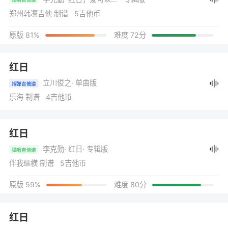
郑州韩凛吉他 制谱 5吉他币
原版 81%
难度 72分
红日
立川俊之
· 单曲版
指弹吉他谱
乐海 制谱 4吉他币
红日
李克勤
· 红日
· 专辑版
弹唱吉他谱
伴我纵横 制谱 5吉他币
原版 59%
难度 80分
红日