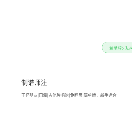
登录购买后
制谱师注
干杯朋友|田震|吉他弹唱谱|免翻页|简单版，新手适合