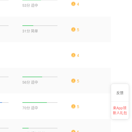
4
53分 适中
5
31分 简单
4
5
56分 适中
反馈
5
70分 适中
来App领
新人礼包
5