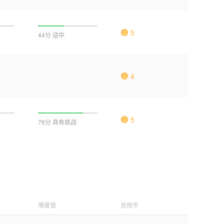
5
44分 适中
4
5
76分 具有挑战
难度值
吉他币