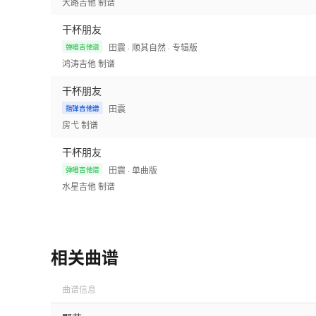
大路吉他
制谱
干杯朋友
田震
· 顺其自然
· 专辑版
弹唱吉他谱
鸿涛吉他
制谱
干杯朋友
田震
指弹吉他谱
房弋
制谱
干杯朋友
田震
· 单曲版
弹唱吉他谱
水星吉他
制谱
相关曲谱
曲谱信息