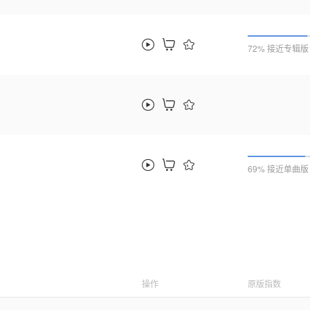
72% 接近专辑版
69% 接近单曲版
操作
原版指数