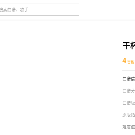
干
4
吉他
曲谱信
曲谱分
曲谱版
原版指
难度值