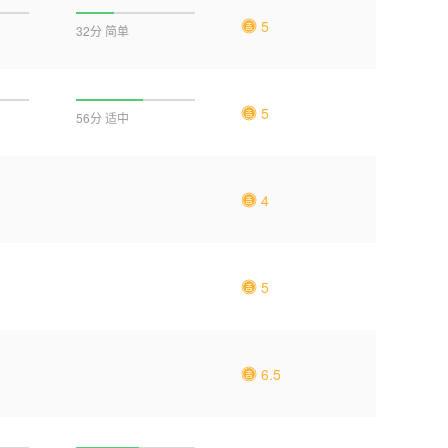
5
32分 简单
5
56分 适中
4
5
6.5