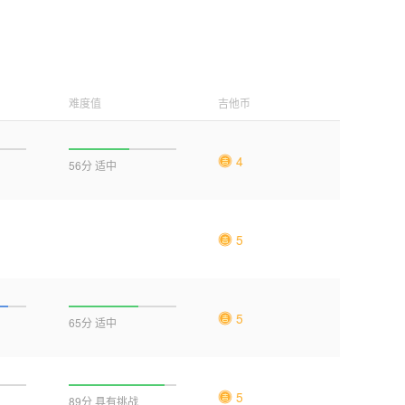
难度值
吉他币
4
56分 适中
5
5
65分 适中
5
89分 具有挑战