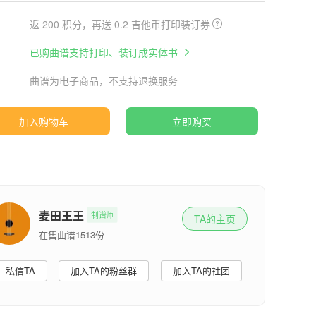
返 200 积分，再送 0.2 吉他币打印装订券
已购曲谱支持打印、装订成实体书
曲谱为电子商品，不支持退换服务
加入购物车
立即购买
麦田王王
制谱师
TA的主页
在售曲谱1513份
私信TA
加入TA的粉丝群
加入TA的社团