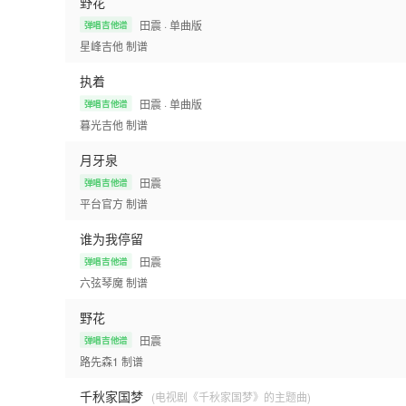
野花
田震
· 单曲版
弹唱吉他谱
星峰吉他
制谱
执着
田震
· 单曲版
弹唱吉他谱
暮光吉他
制谱
月牙泉
田震
弹唱吉他谱
平台官方
制谱
谁为我停留
田震
弹唱吉他谱
六弦琴魔
制谱
野花
田震
弹唱吉他谱
路先森1
制谱
千秋家国梦
(电视剧《千秋家国梦》的主题曲)