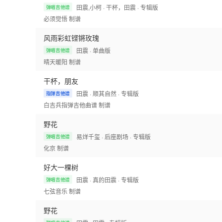
田震,小柯
· 干杯，田震
· 专辑版
弹唱吉他谱
必须觉悟
制谱
风雨彩虹铿锵玫瑰
田震
· 单曲版
弹唱吉他谱
晴天暖阳
制谱
干杯，朋友
田震
· 顺其自然
· 专辑版
指弹吉他谱
白吉兵指弹吉他曲谱
制谱
野花
易烊千玺
· 后座剧场
· 专辑版
弹唱吉他谱
化京
制谱
好大一棵树
田震
· 真的田震
· 专辑版
弹唱吉他谱
七弦音乐
制谱
野花