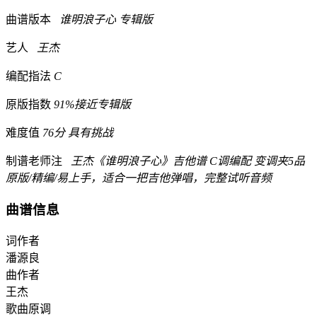
曲谱版本
谁明浪子心 专辑版
艺人
王杰
编配指法
C
原版指数
91%接近专辑版
难度值
76分 具有挑战
制谱老师注
王杰《谁明浪子心》吉他谱 C调编配 变调夹5品
原版/精编/易上手，适合一把吉他弹唱，完整试听音频
曲谱信息
词作者
潘源良
曲作者
王杰
歌曲原调