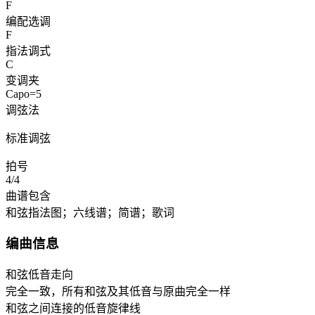
F
编配选调
F
指法调式
C
变调夹
Capo=5
调弦法
标准调弦
拍号
4/4
曲谱包含
和弦指法图；六线谱；简谱；歌词
编曲信息
和弦低音走向
完全一致，所有和弦及其低音与原曲完全一样
和弦之间连接的低音旋律线