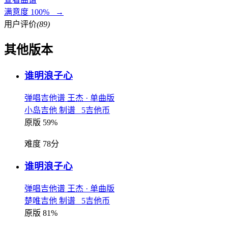
满意度 100% →
用户评价
(89)
其他版本
谁明浪子心
弹唱吉他谱
王杰
· 单曲版
小岛吉他 制谱 5吉他币
原版 59%
难度 78分
谁明浪子心
弹唱吉他谱
王杰
· 单曲版
楚唯吉他 制谱 5吉他币
原版 81%