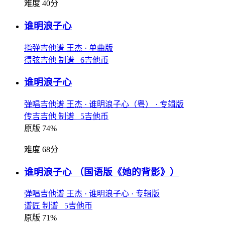
难度 40分
谁明浪子心
指弹吉他谱
王杰
· 单曲版
得弦吉他 制谱 6吉他币
谁明浪子心
弹唱吉他谱
王杰
· 谁明浪子心（粤）
· 专辑版
传吉吉他 制谱 5吉他币
原版 74%
难度 68分
谁明浪子心
（国语版《她的背影》）
弹唱吉他谱
王杰
· 谁明浪子心
· 专辑版
谱匠 制谱 5吉他币
原版 71%