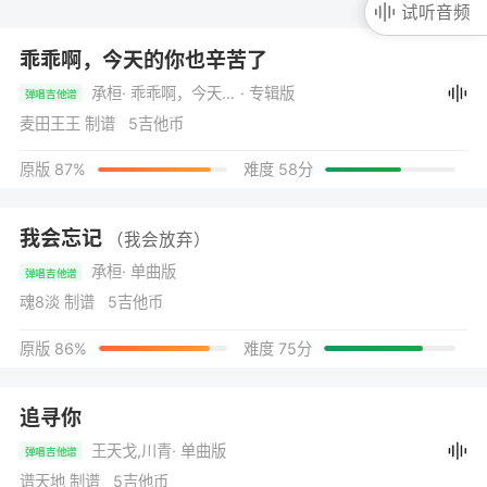
试听音频
乖乖啊，今天的你也辛苦了
承桓
· 乖乖啊，今天的你也辛苦了
· 专辑版
弹唱吉他谱
麦田王王 制谱 5吉他币
原版 87%
难度 58分
我会忘记
（我会放弃）
承桓
· 单曲版
弹唱吉他谱
魂8淡 制谱 5吉他币
原版 86%
难度 75分
追寻你
王天戈,川青
· 单曲版
弹唱吉他谱
谱天地 制谱 5吉他币