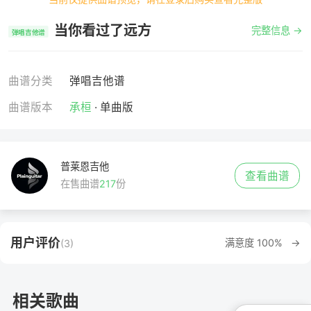
当你看过了远方
完整信息 →
弹唱吉他谱
曲谱分类
弹唱吉他谱
曲谱版本
承桓
· 单曲版
普莱恩吉他
查看曲谱
在售曲谱
217
份
用户评价
满意度 100% →
(3)
相关歌曲