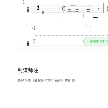
登录购买后
制谱师注
矢野立美《戴拿奥特曼主题曲》吉他谱