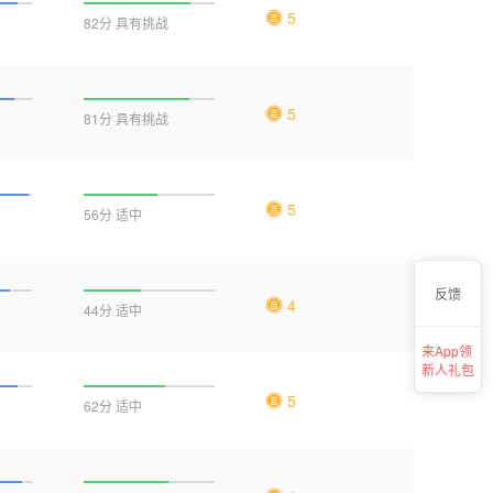
5
82分 具有挑战
5
81分 具有挑战
5
56分 适中
反馈
4
44分 适中
来App领
新人礼包
5
62分 适中