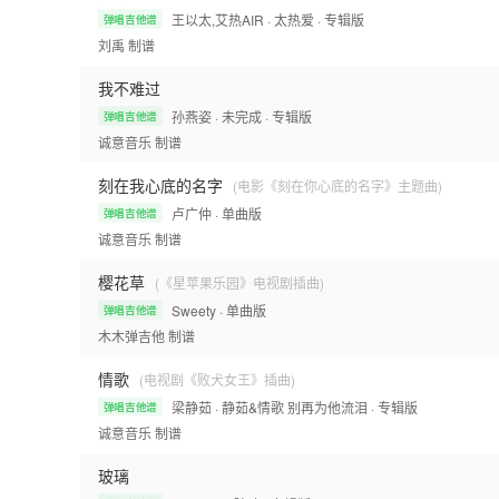
王以太,艾热AIR
· 太热爱
· 专辑版
弹唱吉他谱
刘禹
制谱
我不难过
孙燕姿
· 未完成
· 专辑版
弹唱吉他谱
诚意音乐
制谱
刻在我心底的名字
(电影《刻在你心底的名字》主题曲)
卢广仲
· 单曲版
弹唱吉他谱
诚意音乐
制谱
樱花草
(《星苹果乐园》电视剧插曲)
Sweety
· 单曲版
弹唱吉他谱
木木弹吉他
制谱
情歌
(电视剧《败犬女王》插曲)
梁静茹
· 静茹&情歌 别再为他流泪
· 专辑版
弹唱吉他谱
诚意音乐
制谱
玻璃