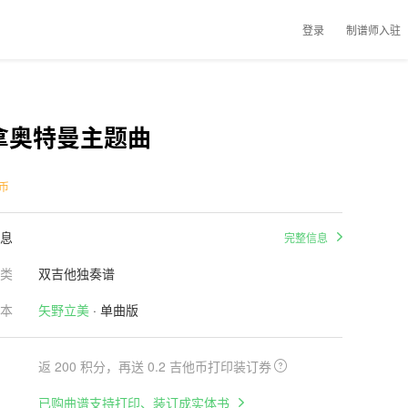
登录
制谱师入驻
拿奥特曼主题曲
币
息
完整信息
类
双吉他独奏谱
本
矢野立美
· 单曲版
返 200 积分，再送 0.2 吉他币打印装订券
已购曲谱支持打印、装订成实体书