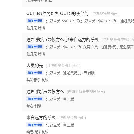
球球❤️指弹
制谱
GUTSの仲間たち GUTS的伙伴们
(迪迦奥特曼插曲)
矢野立美,やの たつみ,矢野立美 (やの たつみ)
· 迪迦奥
指弹吉他谱
化身无
制谱
遠き呼び声の彼方へ 那来自远方的呼唤
(迪迦奥特曼电视剧配
矢野立美 (やの たつみ),矢野立美
· 迪迦奥特曼 完全原
指弹吉他谱
化身无
制谱
人类的光
(《迪迦奥特曼》插曲)
矢野立美
· 迪迦奥特曼
· 专辑版
指弹吉他谱
猫影音乐
制谱
遠き呼び声の彼方へ
(迪迦奥特曼电视剧配乐)
矢野立美
· 单曲版
指弹吉他谱
琴心
制谱
来自远方的呼唤
(迪迦奥特曼插曲)
矢野立美
· 单曲版
指弹吉他谱
纯音指弹
制谱