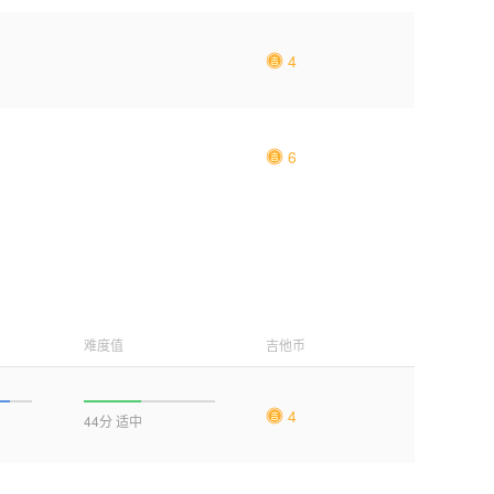
4
6
难度值
吉他币
4
44分 适中