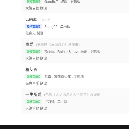
Gareth.T
· 玻璃
· 专辑版
弹唱吉他谱
大路吉他
制谱
Luvsic
(remix)
Shing02
· 单曲版
指弹吉他谱
化身无
制谱
雨爱
(偶像剧《海派甜心》片尾曲)
杨丞琳
· Rainie & Love 雨爱
· 专辑版
弹唱吉他谱
大路吉他
制谱
程艾影
赵雷
· 署前街少年
· 专辑版
弹唱吉他谱
诚意音乐
制谱
一生所爱
(电影《大话西游之大圣娶亲》片尾曲)
卢冠廷
· 单曲版
弹唱吉他谱
大路吉他
制谱