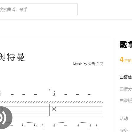
戴
4
吉他
曲谱信
曲谱分
曲谱版
活动
服务