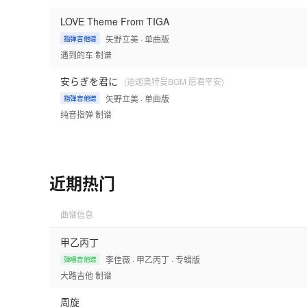
LOVE Theme From TIGA
矢野立美
· 单曲版
指弹吉他谱
遇到的车
制谱
安らぎを君に
(迪迦奥特曼BGM 愿君平安)
矢野立美
· 单曲版
指弹吉他谱
纯音指弹
制谱
近期热门
曲谱信息
甲乙丙丁
李佳薇
· 甲乙丙丁
· 专辑版
弹唱吉他谱
大路吉他
制谱
周旋