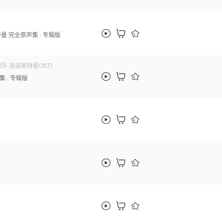
特曼 完全原声集
· 专辑版
乐 迪迦奥特曼OST)
声集
· 专辑版