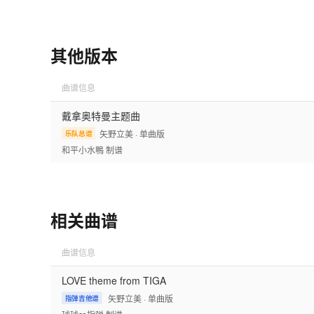
其他版本
曲谱信息
戴拿奥特曼主题曲
矢野立美
· 单曲版
乐队总谱
和平小水鴨
制谱
相关曲谱
曲谱信息
LOVE theme from TIGA
矢野立美
· 单曲版
指弹吉他谱