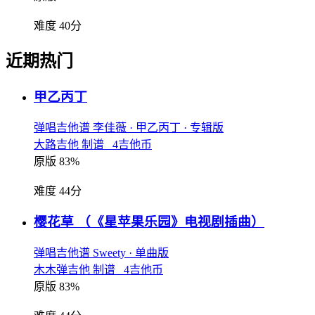
难度 40分
近期热门
甲乙丙丁
弹唱吉他谱
李佳薇
· 甲乙丙丁
· 专辑版
大路吉他 制谱 4吉他币
原版 83%
难度 44分
樱花草
（《星苹果乐园》电视剧插曲）
弹唱吉他谱
Sweety
· 单曲版
木木弹吉他 制谱 4吉他币
原版 83%