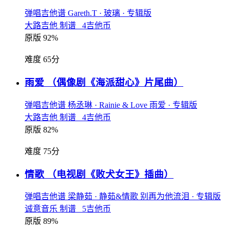
弹唱吉他谱
Gareth.T
· 玻璃
· 专辑版
大路吉他 制谱 4吉他币
原版 92%
难度 65分
雨爱
（偶像剧《海派甜心》片尾曲）
弹唱吉他谱
杨丞琳
· Rainie & Love 雨爱
· 专辑版
大路吉他 制谱 4吉他币
原版 82%
难度 75分
情歌
（电视剧《败犬女王》插曲）
弹唱吉他谱
梁静茹
· 静茹&情歌 别再为他流泪
· 专辑版
诚意音乐 制谱 5吉他币
原版 89%