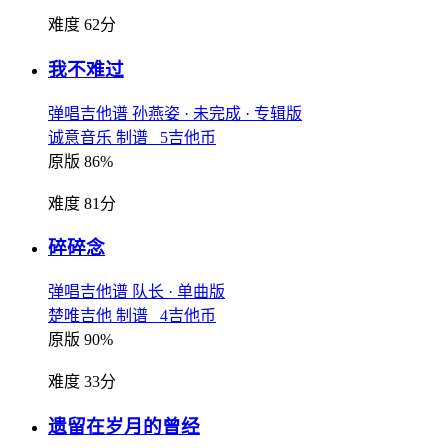
难度 62分
我不难过
弹唱吉他谱
孙燕姿
· 未完成
· 专辑版
诚意音乐 制谱 5吉他币
原版 86%
难度 81分
碎碎念
弹唱吉他谱
队长
· 单曲版
楚唯吉他 制谱 4吉他币
原版 90%
难度 33分
遗留在岁月的曾经