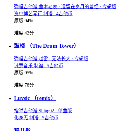
弹唱吉他谱
曲木老表
· 遗留在岁月的曾经
· 专辑版
资中博艺琴行 制谱 4吉他币
原版 94%
难度 42分
鼓楼
（The Drum Tower）
弹唱吉他谱
赵雷
· 无法长大
· 专辑版
诚意音乐 制谱 5吉他币
原版 95%
难度 78分
Luvsic
（remix）
指弹吉他谱
Shing02
· 单曲版
化身无 制谱 5吉他币
程艾影