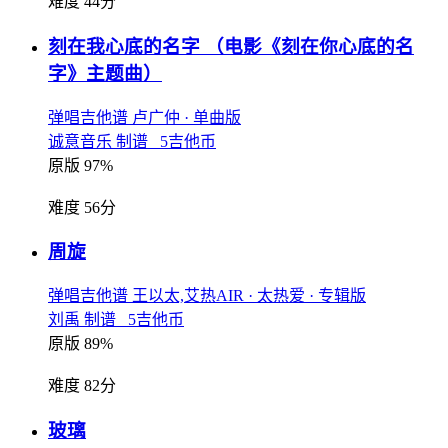
难度 44分
刻在我心底的名字
（电影《刻在你心底的名
字》主题曲）
弹唱吉他谱
卢广仲
· 单曲版
诚意音乐 制谱 5吉他币
原版 97%
难度 56分
周旋
弹唱吉他谱
王以太,艾热AIR
· 太热爱
· 专辑版
刘禹 制谱 5吉他币
原版 89%
难度 82分
玻璃