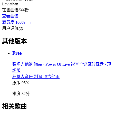
Leviathan_
在售曲谱
644
份
查看曲谱
满意度 100% →
用户评价
(2)
其他版本
Free
弹唱吉他谱
陶喆
· Power Of Live 影音全记录珍藏盘
· 现
场版
稻草人音乐 制谱 5吉他币
原版 95%
难度 32分
相关歌曲