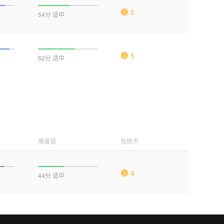
5
54分 适中
5
62分 适中
难度值
吉他币
4
44分 适中