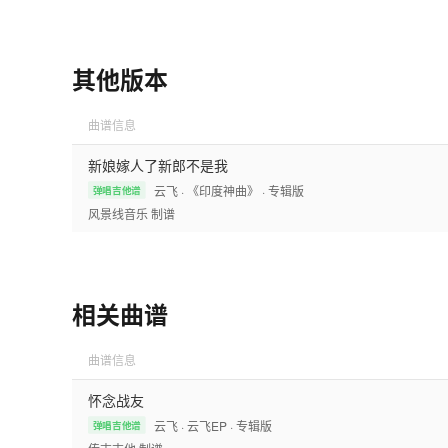
其他版本
曲谱信息
新娘嫁人了新郎不是我
云飞
· 《印度神曲》
· 专辑版
弹唱吉他谱
风景线音乐
制谱
相关曲谱
曲谱信息
怀念战友
云飞
· 云飞EP
· 专辑版
弹唱吉他谱