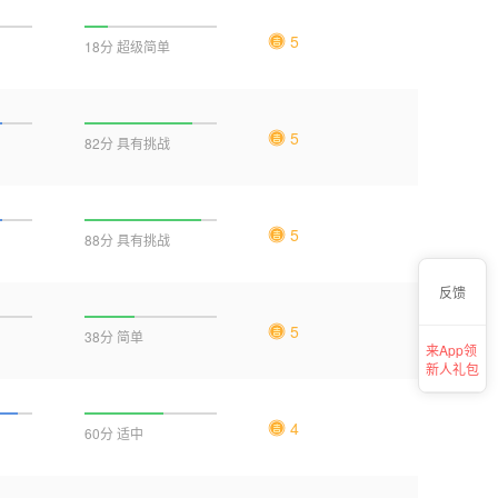
5
18分 超级简单
5
82分 具有挑战
5
88分 具有挑战
反馈
5
38分 简单
来App领
新人礼包
4
60分 适中