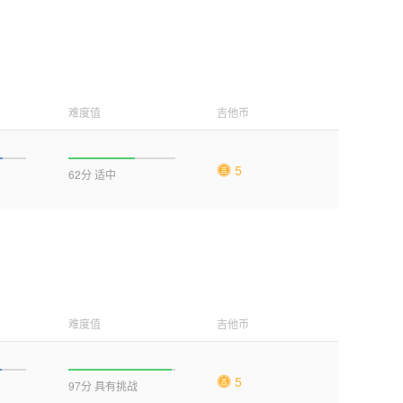
难度值
吉他币
5
62分 适中
难度值
吉他币
5
97分 具有挑战