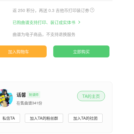
返 250 积分，再送 0.3 吉他币打印装订券
已购曲谱支持打印、装订成实体书
曲谱为电子商品，不支持退换服务
加入购物车
立即购买
话馨
制谱师
TA的主页
在售曲谱341份
私信TA
加入TA的粉丝群
加入TA的社团