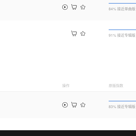
84% 接近单曲版
91% 接近专辑版
操作
原版指数
83% 接近专辑版