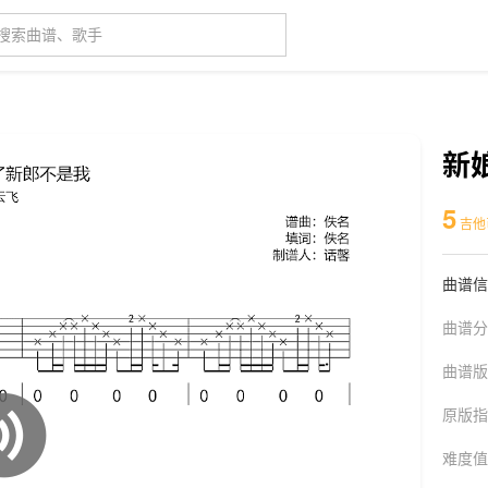
新
5
吉他
曲谱信
曲谱分
曲谱版
原版指
难度值