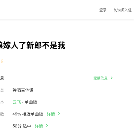
登录
制谱师入驻
娘嫁人了新郎不是我
币
息
完整信息
类
弹唱吉他谱
本
云飞
· 单曲版
数
49% 接近单曲版
详情
52分 适中
详情