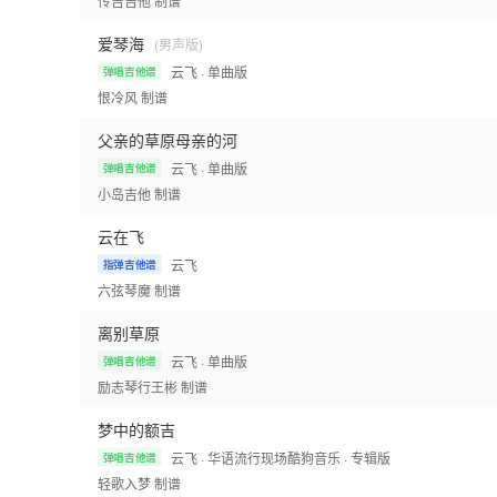
传吉吉他
制谱
爱琴海
(男声版)
云飞
· 单曲版
弹唱吉他谱
恨冷风
制谱
父亲的草原母亲的河
云飞
· 单曲版
弹唱吉他谱
小岛吉他
制谱
云在飞
云飞
指弹吉他谱
六弦琴魔
制谱
离别草原
云飞
· 单曲版
弹唱吉他谱
励志琴行王彬
制谱
梦中的额吉
云飞
· 华语流行现场酷狗音乐
· 专辑版
弹唱吉他谱
轻歌入梦
制谱