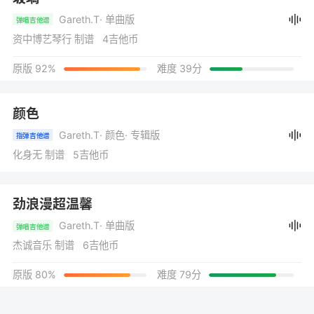
Gareth.T
· 单曲版
弹唱吉他谱
资中博艺琴行 制谱 4吉他币
原版 92%
难度 39分
颜色
Gareth.T
· 颜色
· 专辑版
指弹吉他谱
化身无 制谱 5吉他币
劲浪漫超温馨
Gareth.T
· 单曲版
弹唱吉他谱
杰诚音乐 制谱 6吉他币
原版 80%
难度 79分