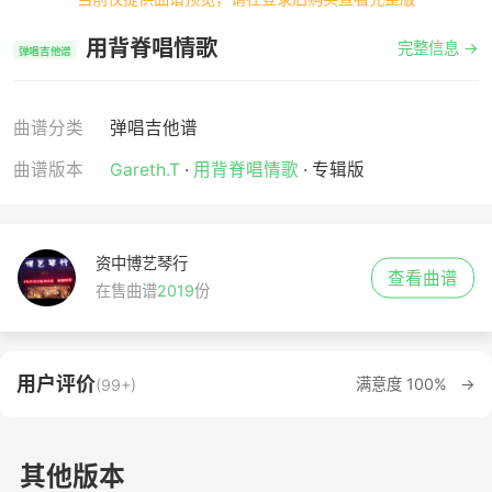
用背脊唱情歌
完整信息 →
弹唱吉他谱
曲谱分类
弹唱吉他谱
曲谱版本
Gareth.T
·
用背脊唱情歌
· 专辑版
资中博艺琴行
查看曲谱
在售曲谱
2019
份
用户评价
满意度 100% →
(99+)
其他版本