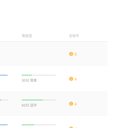
难度值
吉他币
5
4
30分 简单
4
62分 适中