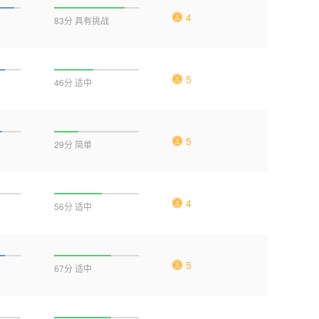
4
83分 具有挑战
5
46分 适中
5
29分 简单
4
56分 适中
5
67分 适中