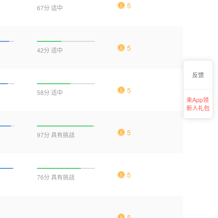
5
67分 适中
5
42分 适中
反馈
5
58分 适中
来App领
新人礼包
5
97分 具有挑战
5
76分 具有挑战
5