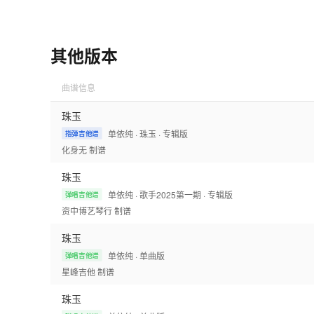
其他版本
曲谱信息
珠玉
单依纯
· 珠玉
· 专辑版
指弹吉他谱
化身无
制谱
珠玉
单依纯
· 歌手2025第一期
· 专辑版
弹唱吉他谱
资中博艺琴行
制谱
珠玉
单依纯
· 单曲版
弹唱吉他谱
星峰吉他
制谱
珠玉