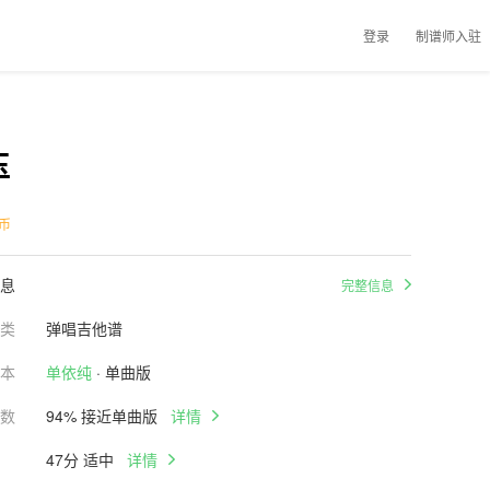
登录
制谱师入驻
玉
币
息
完整信息
类
弹唱吉他谱
本
单依纯
· 单曲版
数
94% 接近单曲版
详情
47分 适中
详情