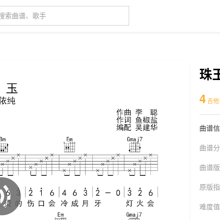
珠
4
吉他
曲谱信
曲谱分
曲谱版
原版指
难度值