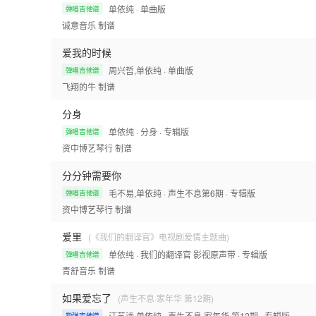
单依纯
· 单曲版
弹唱吉他谱
诚意音乐
制谱
爱我的时候
周兴哲,单依纯
· 单曲版
弹唱吉他谱
飞翔的牛
制谱
分身
单依纯
· 分身
· 专辑版
弹唱吉他谱
资中博艺琴行
制谱
分分钟需要你
毛不易,单依纯
· 声生不息第6期
· 专辑版
弹唱吉他谱
资中博艺琴行
制谱
爱里
(《我们的翻译官》电视剧爱情主题曲)
单依纯
· 我们的翻译官 影视原声带
· 专辑版
弹唱吉他谱
青舒音乐
制谱
如果爱忘了
(声生不息·家年华 第12期)
汪苏泷,单依纯
· 声生不息·家年华 第12期
· 专辑版
指弹吉他谱