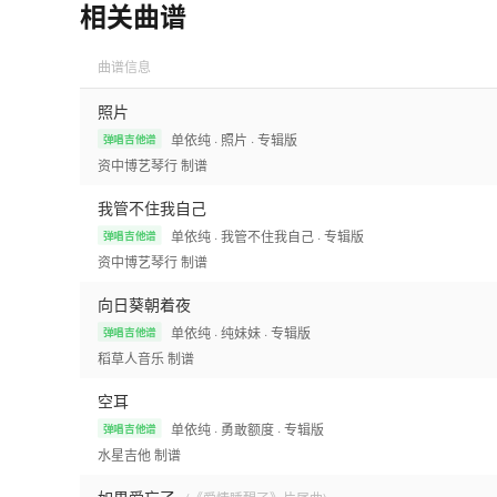
相关曲谱
曲谱信息
照片
单依纯
· 照片
· 专辑版
弹唱吉他谱
资中博艺琴行
制谱
我管不住我自己
单依纯
· 我管不住我自己
· 专辑版
弹唱吉他谱
资中博艺琴行
制谱
向日葵朝着夜
单依纯
· 纯妹妹
· 专辑版
弹唱吉他谱
稻草人音乐
制谱
空耳
单依纯
· 勇敢额度
· 专辑版
弹唱吉他谱
水星吉他
制谱