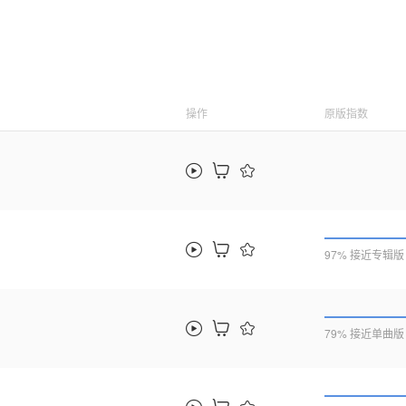
操作
原版指数
97% 接近专辑版
79% 接近单曲版