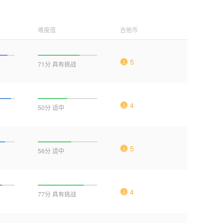
难度值
吉他币
5
71分 具有挑战
4
50分 适中
5
56分 适中
4
77分 具有挑战