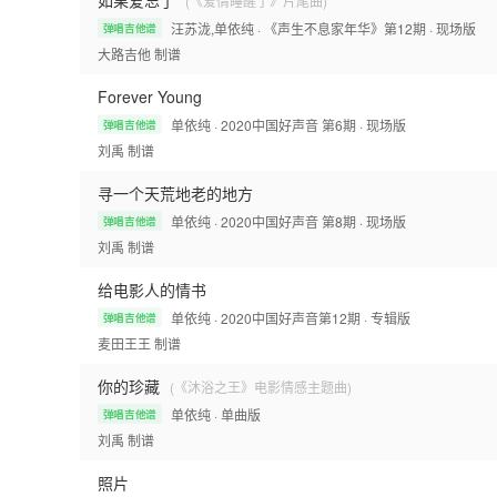
如果爱忘了
(《爱情睡醒了》片尾曲)
汪苏泷,单依纯
· 《声生不息家年华》第12期
· 现场版
弹唱吉他谱
大路吉他
制谱
Forever Young
单依纯
· 2020中国好声音 第6期
· 现场版
弹唱吉他谱
刘禹
制谱
寻一个天荒地老的地方
单依纯
· 2020中国好声音 第8期
· 现场版
弹唱吉他谱
刘禹
制谱
给电影人的情书
单依纯
· 2020中国好声音第12期
· 专辑版
弹唱吉他谱
麦田王王
制谱
你的珍藏
(《沐浴之王》电影情感主题曲)
单依纯
· 单曲版
弹唱吉他谱
刘禹
制谱
照片