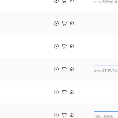
97% 接近单曲版
94% 接近现场版
100% 翻弹版