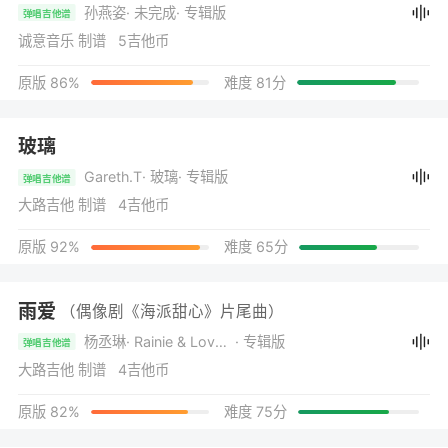
孙燕姿
· 未完成
· 专辑版
弹唱吉他谱
诚意音乐 制谱 5吉他币
原版 86%
难度 81分
玻璃
Gareth.T
· 玻璃
· 专辑版
弹唱吉他谱
大路吉他 制谱 4吉他币
原版 92%
难度 65分
雨爱
（偶像剧《海派甜心》片尾曲）
杨丞琳
· Rainie & Love 雨爱
· 专辑版
弹唱吉他谱
大路吉他 制谱 4吉他币
原版 82%
难度 75分