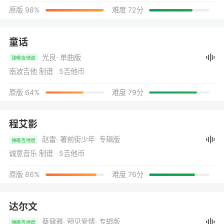
原版 98%
难度 72分
童话
光良
· 单曲版
弹唱吉他谱
南波吉他 制谱 5吉他币
原版 64%
难度 79分
程艾影
赵雷
· 署前街少年
· 专辑版
弹唱吉他谱
诚意音乐 制谱 5吉他币
原版 86%
难度 76分
达尔文
蔡健雅
· 预见爱情
· 专辑版
弹唱吉他谱