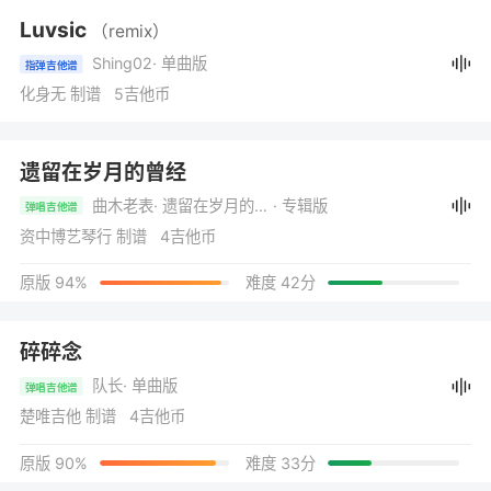
Luvsic
（remix）
Shing02
· 单曲版
指弹吉他谱
化身无 制谱 5吉他币
遗留在岁月的曾经
曲木老表
· 遗留在岁月的曾经
· 专辑版
弹唱吉他谱
资中博艺琴行 制谱 4吉他币
原版 94%
难度 42分
碎碎念
队长
· 单曲版
弹唱吉他谱
楚唯吉他 制谱 4吉他币
原版 90%
难度 33分