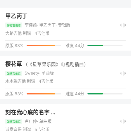
甲乙丙丁
李佳薇
· 甲乙丙丁
· 专辑版
弹唱吉他谱
大路吉他 制谱 4吉他币
原版 83%
难度 44分
樱花草
（《星苹果乐园》电视剧插曲）
Sweety
· 单曲版
弹唱吉他谱
木木弹吉他 制谱 4吉他币
原版 83%
难度 44分
刻在我心底的名字
（电影《刻在你心底的名字》主题曲）
卢广仲
· 单曲版
弹唱吉他谱
诚意音乐 制谱 5吉他币