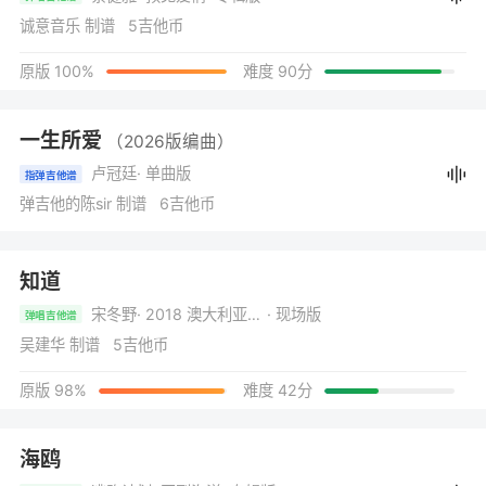
诚意音乐 制谱 5吉他币
原版 100%
难度 90分
一生所爱
（2026版编曲）
卢冠廷
· 单曲版
指弹吉他谱
弹吉他的陈sir 制谱 6吉他币
知道
宋冬野
· 2018 澳大利亚现场版
· 现场版
弹唱吉他谱
吴建华 制谱 5吉他币
原版 98%
难度 42分
海鸥