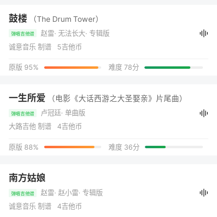
鼓楼
（The Drum Tower）
赵雷
· 无法长大
· 专辑版
弹唱吉他谱
诚意音乐 制谱 5吉他币
原版 95%
难度 78分
一生所爱
（电影《大话西游之大圣娶亲》片尾曲）
卢冠廷
· 单曲版
弹唱吉他谱
大路吉他 制谱 4吉他币
原版 88%
难度 36分
南方姑娘
赵雷
· 赵小雷
· 专辑版
弹唱吉他谱
诚意音乐 制谱 4吉他币