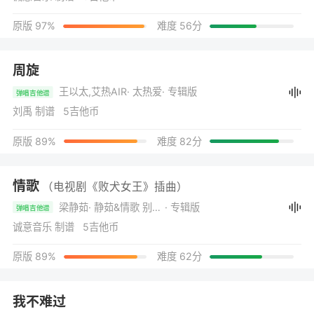
原版 97%
难度 56分
周旋
王以太,艾热AIR
· 太热爱
· 专辑版
弹唱吉他谱
刘禹 制谱 5吉他币
原版 89%
难度 82分
情歌
（电视剧《败犬女王》插曲）
梁静茹
· 静茹&情歌 别再为他流泪
· 专辑版
弹唱吉他谱
诚意音乐 制谱 5吉他币
原版 89%
难度 62分
我不难过