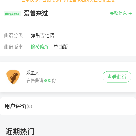
爱曾来过
完整信息 →
弹唱吉他谱
曲谱分类
弹唱吉他谱
曲谱版本
穆棱晓军
· 单曲版
乐星人
查看曲谱
在售曲谱
960
份
用户评价
(0)
近期热门