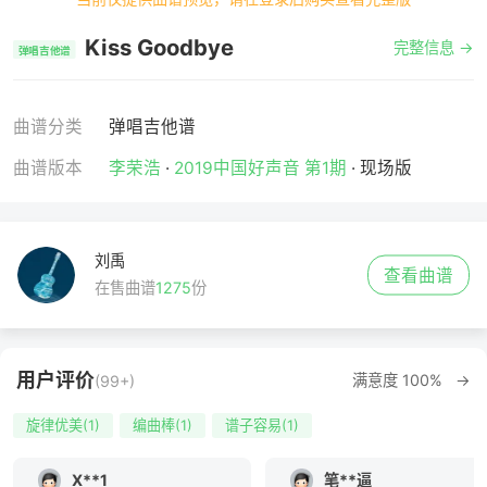
Kiss Goodbye
完整信息 →
弹唱吉他谱
曲谱分类
弹唱吉他谱
曲谱版本
李荣浩
·
2019中国好声音 第1期
· 现场版
刘禹
查看曲谱
在售曲谱
1275
份
用户评价
满意度 100% →
(99+)
旋律优美(1)
编曲棒(1)
谱子容易(1)
X**1
笔**逼