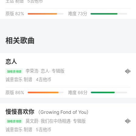
王岳 制谱 5吉他币
原版 82%
难度 73分
相关歌曲
恋人
李荣浩
· 恋人
· 专辑版
弹唱吉他谱
诚意音乐 制谱 4吉他币
原版 86%
难度 66分
慢慢喜欢你
（Growing Fond of You）
莫文蔚
· 我们在中场相遇
· 专辑版
弹唱吉他谱
诚意音乐 制谱 5吉他币