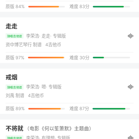
原版 84%
难度 83分
走走
李荣浩
· 走走
· 专辑版
弹唱吉他谱
资中博艺琴行 制谱 4吉他币
原版 97%
难度 30分
戒烟
李荣浩
· 嗯
· 专辑版
弹唱吉他谱
刘禹 制谱 4吉他币
原版 89%
难度 87分
不将就
（电影《何以笙箫默》主题曲）
李荣浩
· 有理想
· 专辑版
弹唱吉他谱