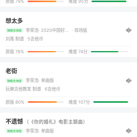
原版 79%
难度 95分
想太多
李荣浩
· 2020中国好声音 遇见美好演唱会
· 现场版
弹唱吉他谱
刘禹 制谱 5吉他币
原版 78%
难度 74分
老街
李荣浩
· 单曲版
弹唱吉他谱
玩樂吉他教室 制谱 6吉他币
原版 80%
难度 107分
不遗憾
（《你的婚礼》电影主题曲）
李荣浩
· 单曲版
弹唱吉他谱