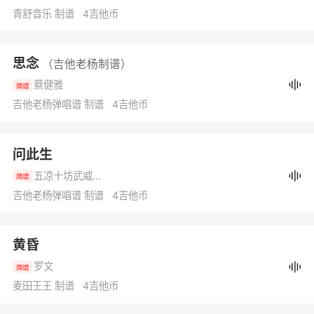
青舒音乐 制谱 4吉他币
思念
（吉他老杨制谱）
蔡健雅
简谱
吉他老杨弹唱谱 制谱 4吉他币
问此生
五凉十坊武威特产馆
简谱
吉他老杨弹唱谱 制谱 4吉他币
黄昏
罗文
简谱
麦田王王 制谱 4吉他币