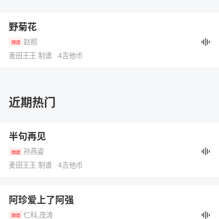
野菊花
赵照
简谱
麦田王王 制谱 4吉他币
近期热门
半句再见
孙燕姿
简谱
麦田王王 制谱 4吉他币
阿珍爱上了阿强
仁科,茂涛
简谱