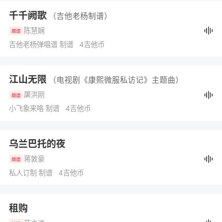
千千阙歌
（吉他老杨制谱）
陈慧娴
简谱
吉他老杨弹唱谱 制谱 4吉他币
江山无限
（电视剧《康熙微服私访记》主题曲）
屠洪刚
简谱
小飞象来咯 制谱 4吉他币
乌兰巴托的夜
蒋敦豪
简谱
私人订制 制谱 4吉他币
租购