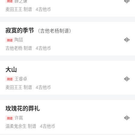
薛之谦
简谱
麦田王王 制谱 4吉他币
寂寞的季节
（吉他老杨制谱）
陶喆
简谱
吉他老杨 制谱 4吉他币
大山
王睿卓
简谱
麦田王王 制谱 4吉他币
玫瑰花的葬礼
许嵩
简谱
温柔鬼余生 制谱 4吉他币