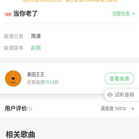
当你老了
完整信息 →
简谱
曲谱分类
简谱
曲谱版本
赵照
麦田王王
查看曲谱
在售曲谱
1513
份
试听音频
用户评价
满意度 100% →
(1)
相关歌曲