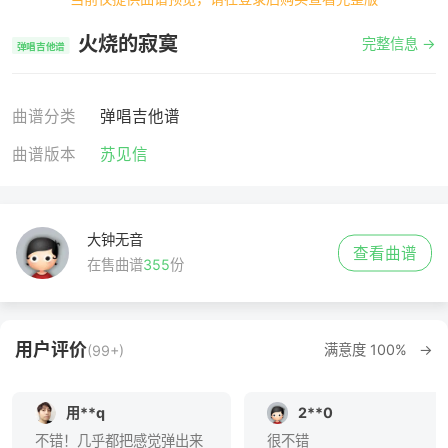
火烧的寂寞
完整信息 →
弹唱吉他谱
曲谱分类
弹唱吉他谱
曲谱版本
苏见信
大钟无音
查看曲谱
在售曲谱
355
份
用户评价
满意度 100% →
(99+)
用**q
2**0
不错！几乎都把感觉弹出来
很不错