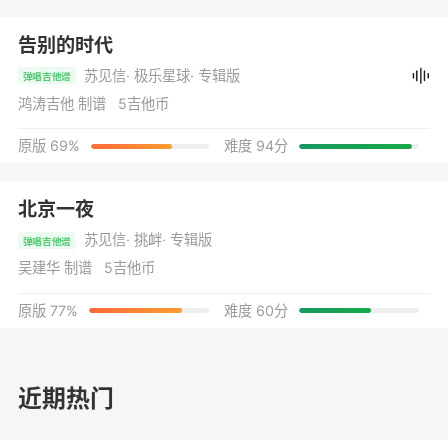
告别的时代
苏见信
· 极乐星球
· 专辑版
弹唱吉他谱
鸿涛吉他 制谱 5吉他币
原版 69%
难度 94分
北京一夜
苏见信
· 挑衅
· 专辑版
弹唱吉他谱
吴建华 制谱 5吉他币
原版 77%
难度 60分
近期热门