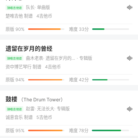
队长
· 单曲版
弹唱吉他谱
楚唯吉他 制谱 4吉他币
原版 90%
难度 33分
遗留在岁月的曾经
曲木老表
· 遗留在岁月的曾经
· 专辑版
弹唱吉他谱
资中博艺琴行 制谱 4吉他币
原版 94%
难度 42分
鼓楼
（The Drum Tower）
赵雷
· 无法长大
· 专辑版
弹唱吉他谱
诚意音乐 制谱 5吉他币
原版 95%
难度 78分