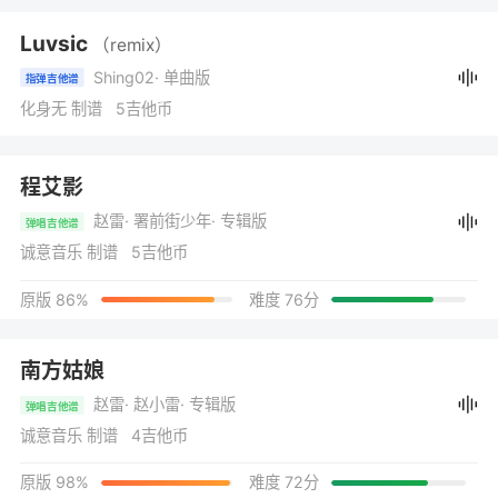
Luvsic
（remix）
Shing02
· 单曲版
指弹吉他谱
化身无 制谱 5吉他币
程艾影
赵雷
· 署前街少年
· 专辑版
弹唱吉他谱
诚意音乐 制谱 5吉他币
原版 86%
难度 76分
南方姑娘
赵雷
· 赵小雷
· 专辑版
弹唱吉他谱
诚意音乐 制谱 4吉他币
原版 98%
难度 72分