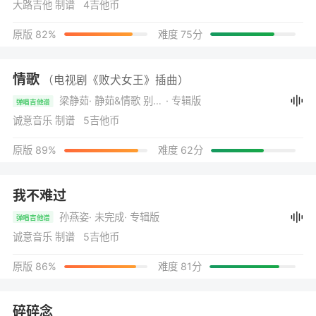
大路吉他 制谱 4吉他币
原版 82%
难度 75分
情歌
（电视剧《败犬女王》插曲）
梁静茹
· 静茹&情歌 别再为他流泪
· 专辑版
弹唱吉他谱
诚意音乐 制谱 5吉他币
原版 89%
难度 62分
我不难过
孙燕姿
· 未完成
· 专辑版
弹唱吉他谱
诚意音乐 制谱 5吉他币
原版 86%
难度 81分
碎碎念