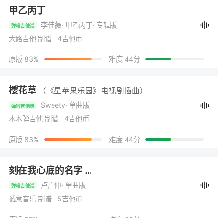
甲乙丙丁
李佳薇
· 甲乙丙丁
· 专辑版
弹唱吉他谱
大路吉他 制谱 4吉他币
原版 83%
难度 44分
樱花草
（《星苹果乐园》电视剧插曲）
Sweety
· 单曲版
弹唱吉他谱
木木弹吉他 制谱 4吉他币
原版 83%
难度 44分
刻在我心底的名字
（电影《刻在你心底的名字》主题曲）
卢广仲
· 单曲版
弹唱吉他谱
诚意音乐 制谱 5吉他币