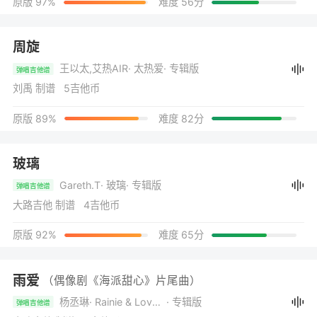
原版 97%
难度 56分
周旋
王以太,艾热AIR
· 太热爱
· 专辑版
弹唱吉他谱
刘禹 制谱 5吉他币
原版 89%
难度 82分
玻璃
Gareth.T
· 玻璃
· 专辑版
弹唱吉他谱
大路吉他 制谱 4吉他币
原版 92%
难度 65分
雨爱
（偶像剧《海派甜心》片尾曲）
杨丞琳
· Rainie & Love 雨爱
· 专辑版
弹唱吉他谱