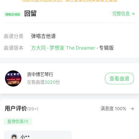
回留
完整信息 →
弹唱吉他谱
曲谱分类
弹唱吉他谱
曲谱版本
方大同
·
梦想家 The Dreamer
· 专辑版
资中博艺琴行
查看曲谱
在售曲谱
2020
份
用户评价
满意度 100% →
(99+)
旋律优美(1)
小**